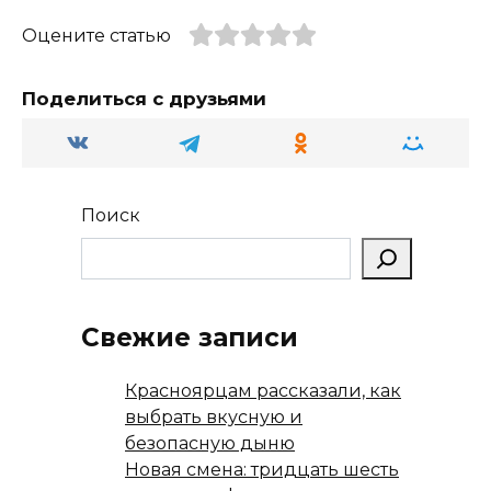
ra
kl
A
а
Оцените статью
m
a
p
в
ss
p
и
Поделиться с друзьями
ni
т
ki
ь
Поиск
Свежие записи
Красноярцам рассказали, как
выбрать вкусную и
безопасную дыню
Новая смена: тридцать шесть