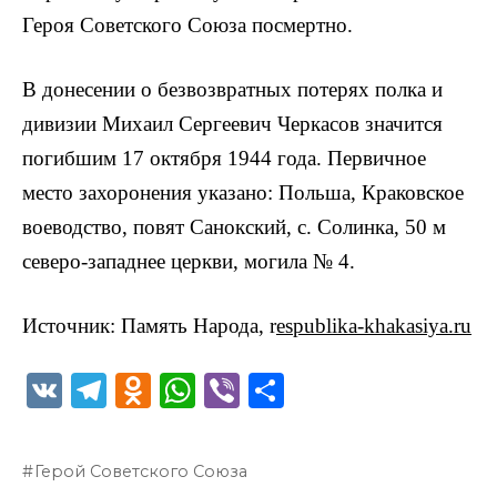
Героя Советского Союза посмертно.
В донесении о безвозвратных потерях полка и
дивизии Михаил Сергеевич Черкасов значится
погибшим 17 октября 1944 года. Первичное
место захоронения указано: Польша, Краковское
воеводство, повят Санокский, с. Солинка, 50 м
северо-западнее церкви, могила № 4.
Источник: Память Народа, r
espublika-khakasiya.ru
V
T
O
W
Vi
О
K
el
d
h
b
т
e
n
a
er
п
Герой Советского Союза
g
o
ts
р