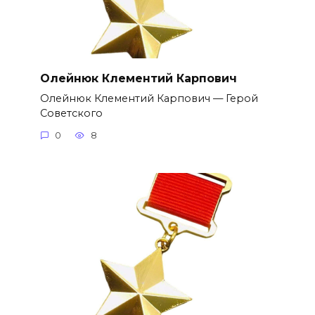
Олейнюк Клементий Карпович
Олейнюк Клементий Карпович — Герой
Советского
0
8