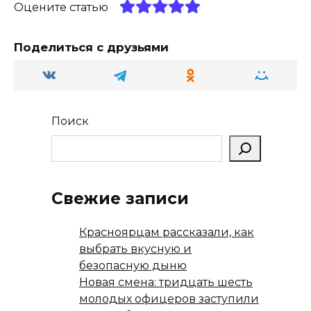
ra
kl
A
а
Оцените статью
m
a
p
в
ss
p
и
Поделиться с друзьями
ni
т
ki
ь
Поиск
Свежие записи
Красноярцам рассказали, как
выбрать вкусную и
безопасную дыню
Новая смена: тридцать шесть
молодых офицеров заступили