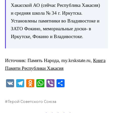
Хакасской АО (сейчас Республика Хакасия)
и средняя школа № 34 г. Иркутска.
Установлены памятники во Владивостоке и
ЗАТО Фокино, мемориальные доски- в
Иркутске, Фокино и Владивостоке.
Источник: Память Народа, my.krskstate.ru,
Книга
Памяти Республики Хакасия
V
T
O
W
Vi
О
K
el
d
h
b
т
e
n
a
er
п
Герой Советского Союза
g
o
ts
р