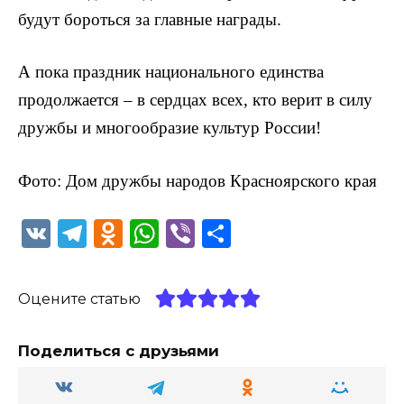
будут бороться за главные награды.
А пока праздник национального единства
продолжается – в сердцах всех, кто верит в силу
дружбы и многообразие культур России!
Фото: Дом дружбы народов Красноярского края
V
T
O
W
Vi
О
K
el
d
h
b
т
e
n
a
er
п
Оцените статью
g
o
ts
р
ra
kl
A
а
Поделиться с друзьями
m
a
p
в