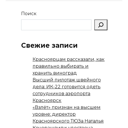
ss
p
и
ni
т
Поиск
ki
ь
Свежие записи
Красноярцам рассказали, как
правильно выбирать и
хранить виноград
Высший пилотаж швейного
дела: ИК-22 готовится одеть
сотрудников аэропорта
Красноярск
«Взлёт» признан на высшем
уровне: директор
Красноярского ТЮЗа Наталья
Кочорашвили удостоена