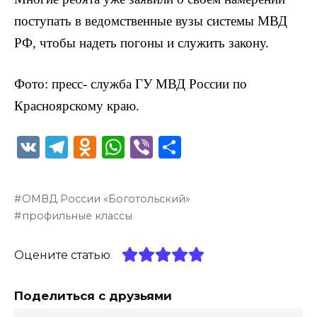
поступать в ведомственные вузы системы МВД
РФ, чтобы надеть погоны и служить закону.
Фото: пресс- служба ГУ МВД России по
Красноярскому краю.
V
T
O
W
Vi
О
K
el
d
h
b
т
e
n
a
er
п
ОМВД России «Боготольский»
g
o
ts
р
профильные классы
ra
kl
A
а
m
a
p
в
Оцените статью
ss
p
и
Поделиться с друзьями
ni
т