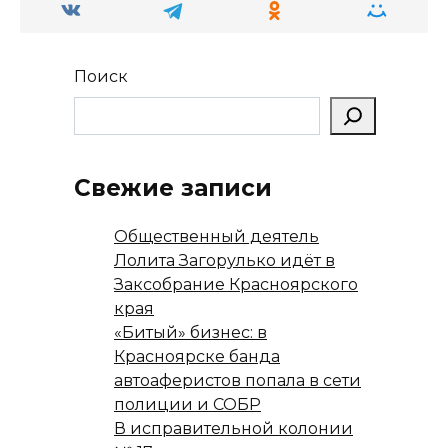
ki
ь
Поиск
Свежие записи
Общественный деятель
Лолита Загорулько идёт в
Заксобрание Красноярского
края
«Битый» бизнес: в
Красноярске банда
автоаферистов попала в сети
полиции и СОБР
В исправительной колонии