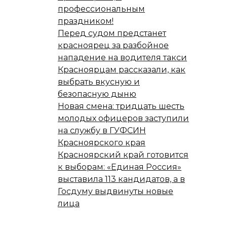
профессиональным
праздником!
Перед судом предстанет
красноярец за разбойное
нападение на водителя такси
Красноярцам рассказали, как
выбрать вкусную и
безопасную дыню
Новая смена: тридцать шесть
молодых офицеров заступили
на службу в ГУФСИН
Красноярского края
Красноярский край готовится
к выборам: «Единая Россия»
выставила 113 кандидатов, а в
Госдуму выдвинуты новые
лица