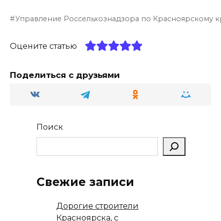
e
n
a
er
п
Управление Россельхознадзора по Красноярскому 
g
o
ts
р
ra
kl
A
а
Оцените статью
m
a
p
в
ss
p
и
Поделиться с друзьями
ni
т
ki
ь
Поиск
Свежие записи
Дорогие строители
Красноярска, с