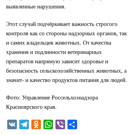
выявленные нарушения.
Этот случай подчёркивает важность строгого
контроля как со стороны надзорных органов, так
и самих владельцев животных. От качества
хранения и подлинности ветеринарных
препаратов напрямую зависит здоровье и
безопасность сельскохозяйственных животных, а
значит- и качество продуктов питания для людей.
Фото: Управление Россельхознадзора
Красноярского края.
V
T
O
W
Vi
О
K
el
d
h
b
т