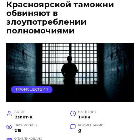
Красноярской таможни
обвиняют в
злоупотреблении
полномочиями
ПРОИСШЕСТВИЯ
АВТОР
НА ЧТЕНИЕ
Взлет-К
1 мин
ПРОСМОТРОВ
КОММЕНТАРИИ
215
0
ОПУБЛИКОВАНО