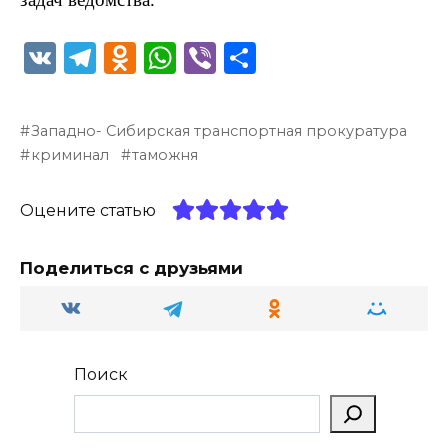
V
T
O
W
Vi
О
K
el
d
h
b
т
e
n
a
er
п
Западно- Сибирская транспортная прокуратура
g
o
ts
р
криминал
таможня
ra
kl
A
а
m
a
p
в
Оцените статью
ss
p
и
Поделиться с друзьями
ni
т
ki
ь
Поиск