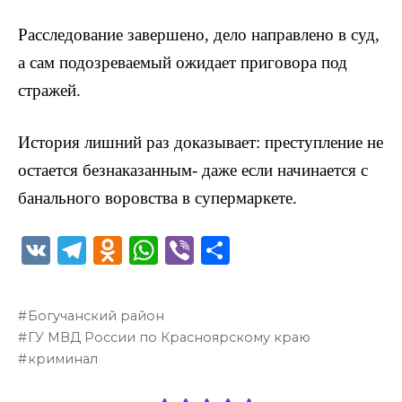
Расследование завершено, дело направлено в суд,
а сам подозреваемый ожидает приговора под
стражей.
История лишний раз доказывает: преступление не
остается безнаказанным- даже если начинается с
банального воровства в супермаркете.
V
T
O
W
Vi
О
K
el
d
h
b
т
e
n
a
er
п
Богучанский район
g
o
ts
р
ГУ МВД России по Красноярскому краю
ra
kl
A
а
криминал
m
a
p
в