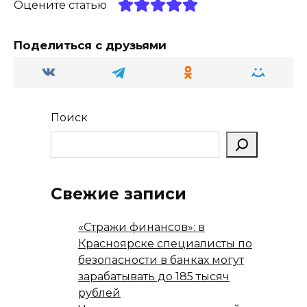
Оцените статью
ss
p
и
ni
т
Поделиться с друзьями
ki
ь
Поиск
Свежие записи
«Стражи финансов»: в
Красноярске специалисты по
безопасности в банках могут
зарабатывать до 185 тысяч
рублей