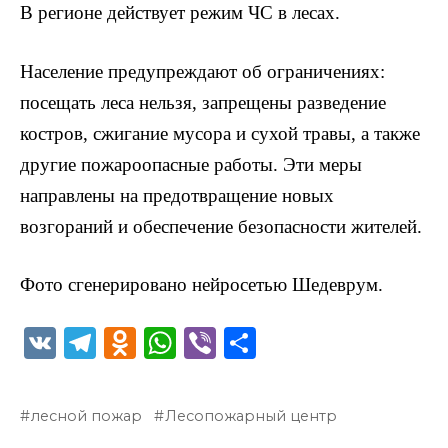
В регионе действует режим ЧС в лесах.
Население предупреждают об ограничениях:
посещать леса нельзя, запрещены разведение
костров, сжигание мусора и сухой травы, а также
другие пожароопасные работы. Эти меры
направлены на предотвращение новых
возгораний и обеспечение безопасности жителей.
Фото сгенерировано нейросетью Шедеврум.
V
T
O
W
Vi
О
K
el
d
h
b
т
e
n
a
er
п
лесной пожар
Лесопожарный центр
g
o
ts
р