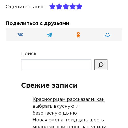
ra
kl
A
а
Оцените статью
m
a
p
в
ss
p
и
Поделиться с друзьями
ni
т
ki
ь
Поиск
Свежие записи
Красноярцам рассказали, как
выбрать вкусную и
безопасную дыню
Новая смена: тридцать шесть
молодых офицеров заступили