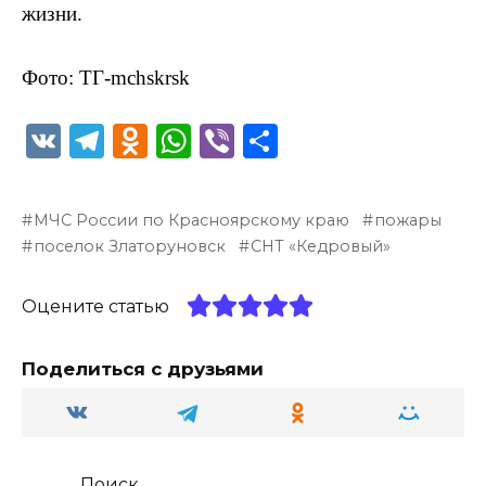
жизни.
Фото: ТГ-mchskrsk
V
T
O
W
Vi
О
K
el
d
h
b
т
e
n
a
er
п
МЧС России по Красноярскому краю
пожары
g
o
ts
р
поселок Златоруновск
СНТ «Кедровый»
ra
kl
A
а
m
a
p
в
Оцените статью
ss
p
и
Поделиться с друзьями
ni
т
ki
ь
Поиск