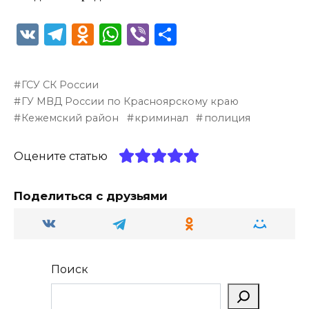
V
T
O
W
Vi
О
K
el
d
h
b
т
e
n
a
er
п
ГСУ СК России
g
o
ts
р
ГУ МВД России по Красноярскому краю
ra
kl
A
а
Кежемский район
криминал
полиция
m
a
p
в
Оцените статью
ss
p
и
ni
т
Поделиться с друзьями
ki
ь
Поиск