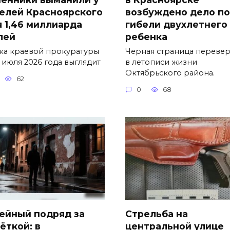
елей Красноярского
возбуждено дело п
я 1,46 миллиарда
гибели двухлетнего
лей
ребенка
ка краевой прокуратуры
Черная страница перевер
 июля 2026 года выглядит
в летописи жизни
Октябрьского района.
62
0
68
ейный подряд за
Стрельба на
ёткой: в
центральной улице