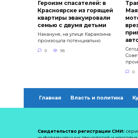
Героизм спасателей: в
Тра
Красноярске из горящей
Мая
квартиры эвакуировали
мот
семью с двумя детьми
вре
при
Накануне, на улице Карамзина
авт
произошла потенциально
Сего
0
56
Сове
прои
0
Главная
Власть и политика
К
Свидетельство регистрации СМИ:
серия
информационных технологий и массовы