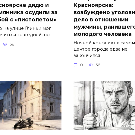
сноярске дядю и
Красноярска:
мянника осудили за
возбуждено уголов
бой с «пистолетом»
дело в отношении
мужчины, ранившег
р на улице Глинки мог
молодого человека
нчиться трагедией, но
Ночной конфликт в самом
58
центре города едва не
закончился
0
56