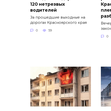
120 нетрезвых
Кра
водителей
пле
раз
За прошедшие выходные на
дорогах Красноярского края
Вече
зако
0
59
0