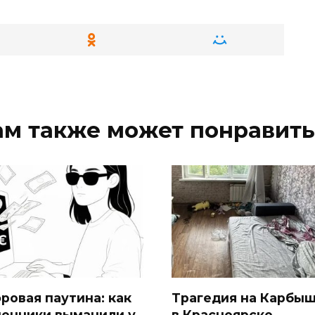
ам также может понравить
ровая паутина: как
Трагедия на Карбыш
енники выманили у
в Красноярске