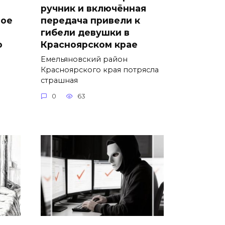
ручник и включённая
ное
передача привели к
гибели девушки в
о
Красноярском крае
Емельяновский район
Красноярского края потрясла
страшная
0
63