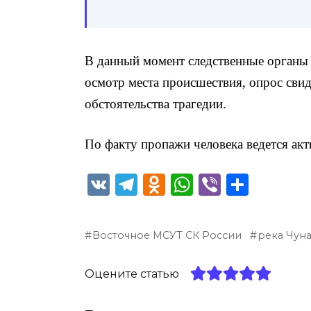
В данный момент следственные органы
осмотр места происшествия, опрос свид
обстоятельства трагедии.
По факту пропажи человека ведется ак
V
T
O
W
Vi
О
K
el
d
h
b
т
e
n
a
er
п
Восточное МСУТ СК России
река Чун
g
o
ts
р
ra
kl
A
а
Оцените статью
m
a
p
в