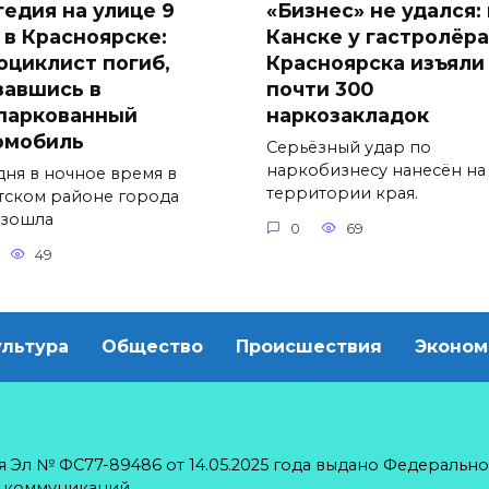
гедия на улице 9
«Бизнес» не удался: 
 в Красноярске:
Канске у гастролёра
оциклист погиб,
Красноярска изъяли
завшись в
почти 300
паркованный
наркозакладок
омобиль
Серьёзный удар по
наркобизнесу нанесён на
дня в ночное время в
территории края.
тском районе города
зошла
0
69
49
ультура
Общество
Происшествия
Эконом
 Эл № ФС77-89486 от 14.05.2025 года выдано Федерально
х коммуникаций