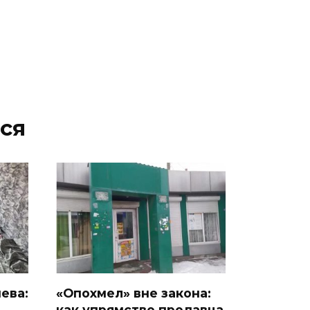
ся
ева:
«Опохмел» вне закона:
как упрямство продавца