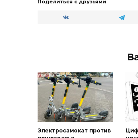
ss
p
и
Поделиться с друзьями
ni
т
ki
ь
В
Электросамокат против
Циф
пешехода: в
мош