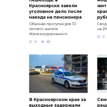
Красноярске завели
жит
уголовное дело после
кра
наезда на пенсионера
руб
Обычная прогулка для 72-
Свод
летнего жителя
на 29
Железнодорожного
0
0
50
В Красноярском крае за
Сем
выходные задержали
реш