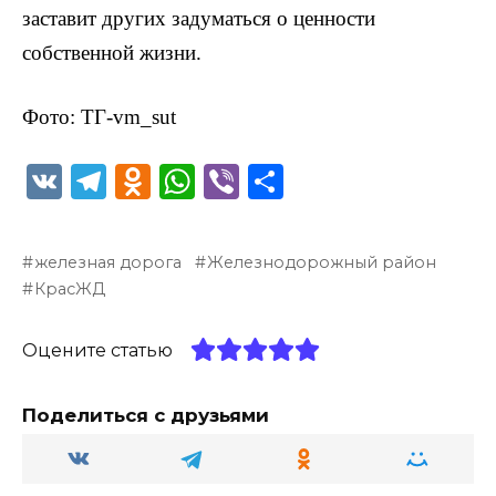
заставит других задуматься о ценности
собственной жизни.
Фото: ТГ-vm_sut
V
T
O
W
Vi
О
K
el
d
h
b
т
e
n
a
er
п
железная дорога
Железнодорожный район
g
o
ts
р
КрасЖД
ra
kl
A
а
m
a
p
в
Оцените статью
ss
p
и
Поделиться с друзьями
ni
т
ki
ь