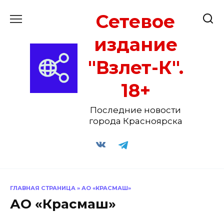
Перейти
Сетевое
к
содержанию
издание
"Взлет-К".
18+
Последние новости
города Красноярска
ГЛАВНАЯ СТРАНИЦА
»
АО «КРАСМАШ»
АО «Красмаш»