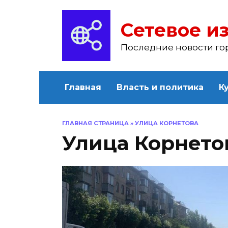
Перейти
к
Сетевое из
содержанию
Последние новости го
Главная
Власть и политика
К
ГЛАВНАЯ СТРАНИЦА
»
УЛИЦА КОРНЕТОВА
Улица Корнето