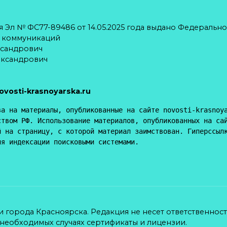
 Эл № ФС77-89486 от 14.05.2025 года выдано Федерально
х коммуникаций
ксандрович
ександрович
ovosti-krasnoyarska.ru
а на материалы, опубликованные на сайте novosti-krasnoya
твом РФ. Использование материалов, опубликованных на сай
 на страницу, с которой материал заимствован. Гиперссылк
ля индексации поисковыми системами.
ти города Красноярска. Редакция не несет ответственнос
 необходимых случаях сертификаты и лицензии.