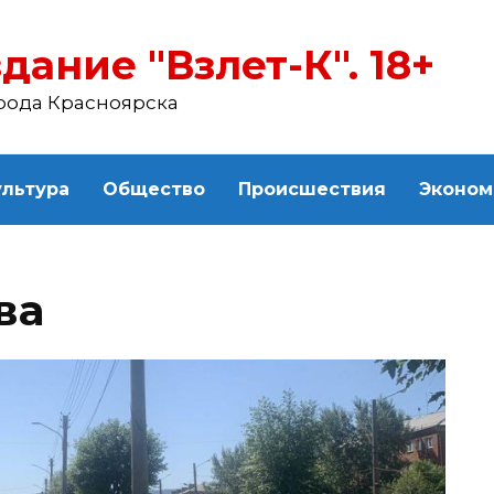
дание "Взлет-К". 18+
рода Красноярска
ультура
Общество
Происшествия
Эконом
ва