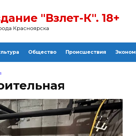
дание "Взлет-К". 18+
рода Красноярска
ультура
Общество
Происшествия
Эконом
Я
оительная