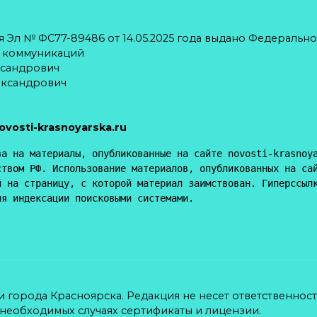
 Эл № ФС77-89486 от 14.05.2025 года выдано Федерально
х коммуникаций
ксандрович
ександрович
ovosti-krasnoyarska.ru
а на материалы, опубликованные на сайте novosti-krasnoya
твом РФ. Использование материалов, опубликованных на сай
 на страницу, с которой материал заимствован. Гиперссылк
ля индексации поисковыми системами.
ти города Красноярска. Редакция не несет ответственнос
 необходимых случаях сертификаты и лицензии.