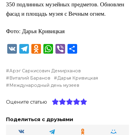
350 подлинных музейных предметов. Обновлен
фасад и площадь музея с Вечным огнем.
Фото: Дарья Кривицкая
V
T
O
W
Vi
О
K
el
d
h
b
т
e
n
a
er
п
Арэг Саркисович Демирханов
g
o
ts
р
Виталий Баранов
Дарья Кривицкая
ra
kl
A
а
Международный день музеев
m
a
p
в
Оцените статью
ss
p
и
ni
т
Поделиться с друзьями
ki
ь