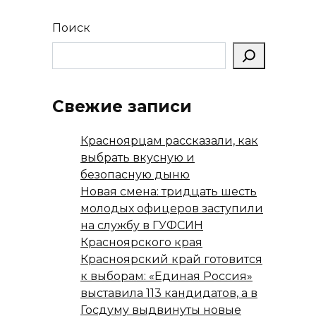
ki
ь
Поиск
Свежие записи
Красноярцам рассказали, как
выбрать вкусную и
безопасную дыню
Новая смена: тридцать шесть
молодых офицеров заступили
на службу в ГУФСИН
Красноярского края
Красноярский край готовится
к выборам: «Единая Россия»
выставила 113 кандидатов, а в
Госдуму выдвинуты новые