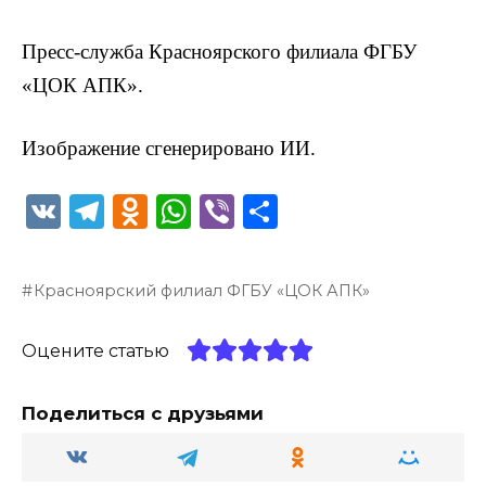
Пресс-служба Красноярского филиала ФГБУ
«ЦОК АПК».
Изображение сгенерировано ИИ.
V
T
O
W
Vi
О
K
el
d
h
b
т
e
n
a
er
п
Красноярский филиал ФГБУ «ЦОК АПК»
g
o
ts
р
ra
kl
A
а
Оцените статью
m
a
p
в
ss
p
и
Поделиться с друзьями
ni
т