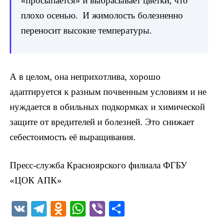
«просыпается» и выбрасывает цветки, что
плохо осенью. И жимолость болезненно
переносит высокие температуры.
А в целом, она неприхотлива, хорошо
адаптируется к разным почвенным условиям и не
нуждается в обильных подкормках и химической
защите от вредителей и болезней. Это снижает
себестоимость её выращивания.
Пресс-служба Красноярского филиала ФГБУ
«ЦОК АПК»
V
T
O
W
Vi
О