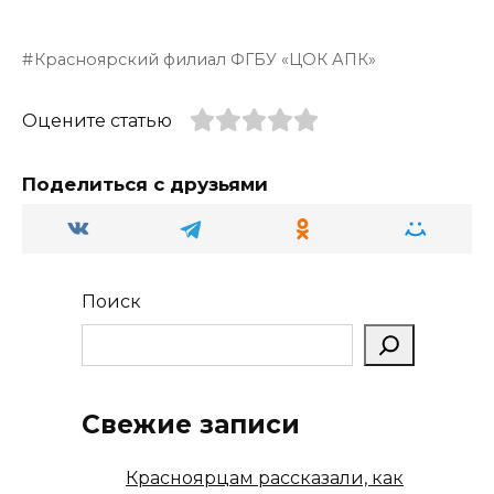
K
el
d
h
b
т
e
n
a
er
п
Красноярский филиал ФГБУ «ЦОК АПК»
g
o
ts
р
ra
kl
A
а
Оцените статью
m
a
p
в
ss
p
и
Поделиться с друзьями
ni
т
ki
ь
Поиск
Свежие записи
Красноярцам рассказали, как