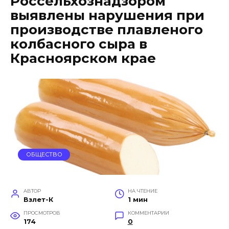
Россельхознадзором
выявлены нарушения при
производстве плавленого
колбасного сыра в
Красноярском крае
ОБЩЕСТВО
АВТОР
НА ЧТЕНИЕ
Взлет-К
1 мин
ПРОСМОТРОВ
КОММЕНТАРИИ
174
0