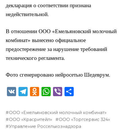
декларация о соответствии признана
недействительной.
В отношении ООО «Емельяновский молочный
комбинат» вынесено официальное
предостережение за нарушение требований
технического регламента.
Фото сгенерировано нейросетью Шедеврум.
V
T
O
W
Vi
О
K
el
d
h
b
т
e
n
a
er
п
ООО «Емельяновский молочный комбинат»
g
o
ts
р
ООО «Красритейл»
ООО «Торгсервис 324»
ra
kl
A
а
Управление Россельхознадзора