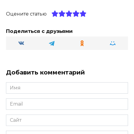
m
a
p
в
Оцените статью
ss
p
и
ni
т
Поделиться с друзьями
ki
ь
Добавить комментарий
Имя
Email
Сайт
Комментарий