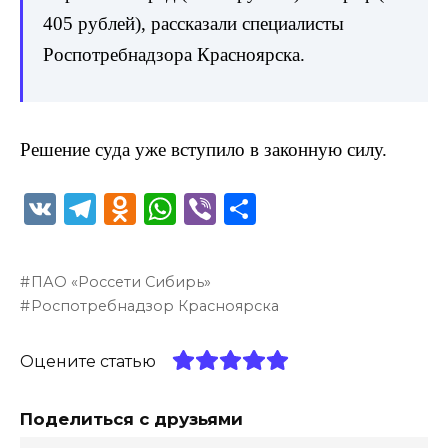
405 рублей), рассказали специалисты
Роспотребнадзора Красноярска.
Решение суда уже вступило в законную силу.
V
T
O
W
Vi
О
K
el
d
h
b
т
e
n
a
er
п
ПАО «Россети Сибирь»
g
o
ts
р
Роспотребнадзор Красноярска
ra
kl
A
а
m
a
p
в
Оцените статью
ss
p
и
Поделиться с друзьями
ni
т