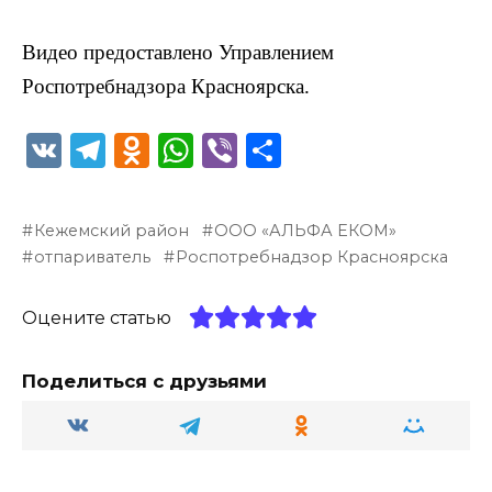
Видео предоставлено Управлением
Роспотребнадзора Красноярска.
V
T
O
W
Vi
О
K
el
d
h
b
т
e
n
a
er
п
Кежемский район
ООО «АЛЬФА ЕКОМ»
g
o
ts
р
отпариватель
Роспотребнадзор Красноярска
ra
kl
A
а
m
a
p
в
Оцените статью
ss
p
и
Поделиться с друзьями
ni
т
ki
ь