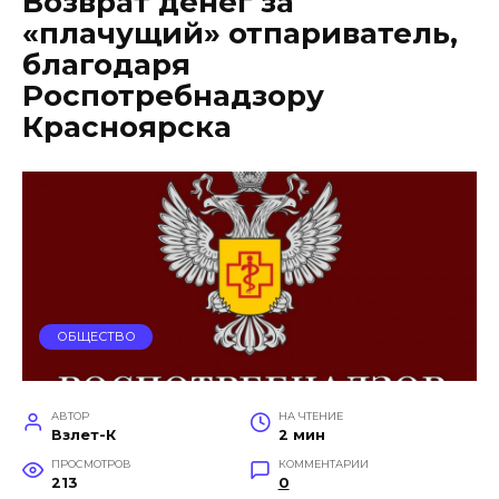
Возврат денег за
«плачущий» отпариватель,
благодаря
Роспотребнадзору
Красноярска
ОБЩЕСТВО
АВТОР
НА ЧТЕНИЕ
Взлет-К
2 мин
ПРОСМОТРОВ
КОММЕНТАРИИ
213
0