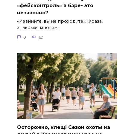
«фейсконтроль» в баре- это
незаконно?
«Извините, вы не проходите». Фраза,
знакомая многим.
0
69
Осторожно, клещ! Сезон охоты на