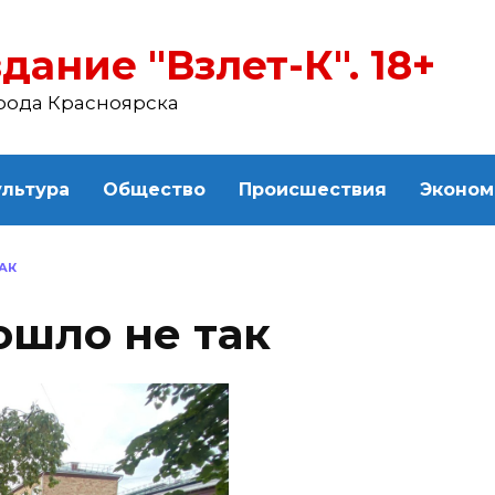
дание "Взлет-К". 18+
рода Красноярска
ультура
Общество
Происшествия
Эконом
АК
пошло не так