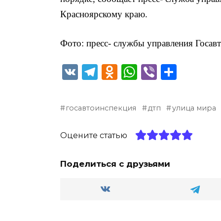
Красноярскому краю.
Фото: пресс- службы управления Госа
V
T
O
W
Vi
О
K
el
d
h
b
т
e
n
a
er
п
госавтоинспекция
дтп
улица мира
g
o
ts
р
ra
kl
A
а
Оцените статью
m
a
p
в
ss
p
и
Поделиться с друзьями
ni
т
ki
ь