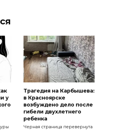
ся
как
Трагедия на Карбышева:
и у
в Красноярске
кого
возбуждено дело после
гибели двухлетнего
ребенка
туры
Черная страница перевернута