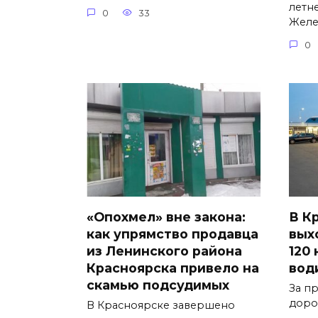
летн
0
33
Желе
0
«Опохмел» вне закона:
В К
как упрямство продавца
вых
из Ленинского района
120
Красноярска привело на
вод
скамью подсудимых
За п
доро
В Красноярске завершено