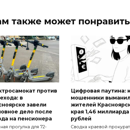
ам также может понравить
ктросамокат против
Цифровая паутина: 
ехода: в
мошенники выманил
сноярске завели
жителей Красноярс
ловное дело после
края 1,46 миллиарда
зда на пенсионера
рублей
ная прогулка для 72-
Сводка краевой прокура