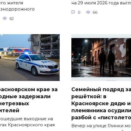
его жителя
на 29 июля 2026 года выг
знодорожного
0
66
62
расноярском крае за
Семейный подряд з
одные задержали
решёткой: в
 нетрезвых
Красноярске дядю и
ителей
племянника осудили
разбой с «пистолет
рошедшие выходные на
гах Красноярского края
Вечер на улице Глинки мо