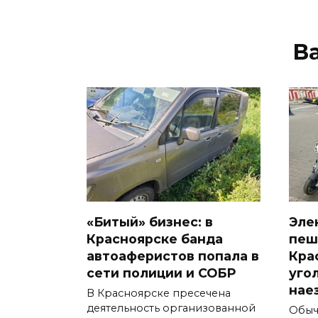
В
«Битый» бизнес: в
Эле
Красноярске банда
пеш
автоаферистов попала в
Кра
сети полиции и СОБР
уго
нае
В Красноярске пресечена
деятельность организованной
Обыч