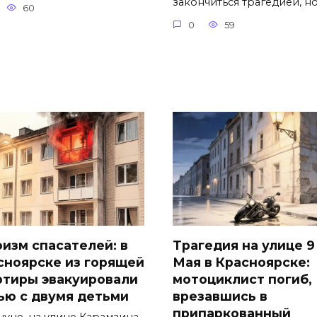
закончиться трагедией, н
60
0
59
оизм спасателей: в
Трагедия на улице 9
сноярске из горящей
Мая в Красноярске:
ртиры эвакуировали
мотоциклист погиб,
ью с двумя детьми
врезавшись в
припаркованный
нуне, на улице Карамзина