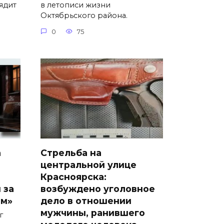
лядит
в летописи жизни
Октябрьского района.
0
75
а
Стрельба на
центральной улице
Красноярска:
 за
возбуждено уголовное
ом»
дело в отношении
мужчины, ранившего
г