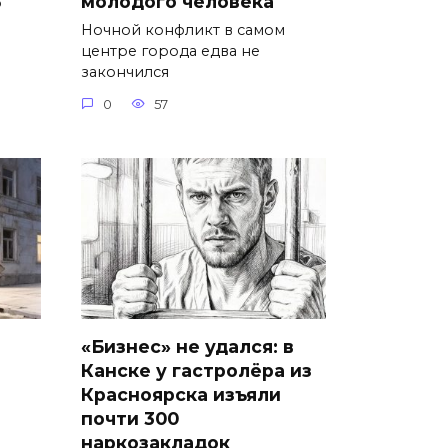
молодого человека
о
Ночной конфликт в самом
центре города едва не
закончился
0
57
«Бизнес» не удался: в
Канске у гастролёра из
Красноярска изъяли
почти 300
наркозакладок