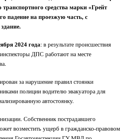
 транспортного средства марки «Грейт
его падение на проезжую часть, с
здание.
тября 2024 года
: в результате происшествия
я инспекторы ДПС работают на месте
ва.
уирован за нарушение правил стоянки
дниками полиции водителю эвакуатора для
иализированную автостоянку.
анизации. Собственник пострадавшего
может возместить ущерб в гражданско-правовом
вления Госавтоинспекции ГУ МВД по