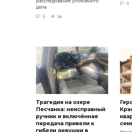
расследование уголовного
0
дела
0
54
Трагедия на озере
Гер
Песчанка: неисправный
Кра
ручник и включённая
ква
передача привели к
сем
гибели девушки в
Нака