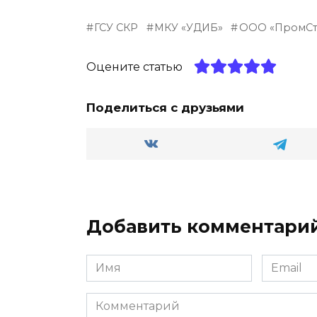
e
n
a
er
п
ГСУ СКР
МКУ «УДИБ»
ООО «ПромСт
g
o
ts
р
ra
kl
A
а
Оцените статью
m
a
p
в
ss
p
и
Поделиться с друзьями
ni
т
ki
ь
Добавить комментари
Имя
Email
Комментарий