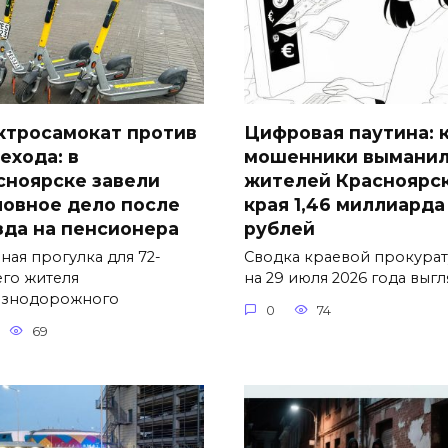
ктросамокат против
Цифровая паутина: 
ехода: в
мошенники выманил
сноярске завели
жителей Красноярс
ловное дело после
края 1,46 миллиарда
зда на пенсионера
рублей
ная прогулка для 72-
Сводка краевой прокура
его жителя
на 29 июля 2026 года выг
знодорожного
0
74
69