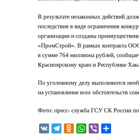
В результате незаконных действий до
последствия в виде ограничения конку
организации и созданы преимуществен
«ПромСтрой». В рамках контракта ОО
в сумме 764 миллиона рублей, сообщае
Красноярскому краю и Республике Хака
По уголовному делу выполняются необ
на установление всех обстоятельств со
Фото: пресс- служба ГСУ СК России по
V
T
O
W
Vi
О
K
el
d
h
b
т