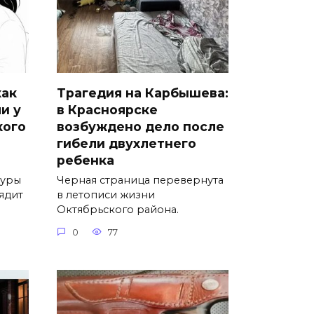
как
Трагедия на Карбышева:
и у
в Красноярске
кого
возбуждено дело после
гибели двухлетнего
ребенка
туры
Черная страница перевернута
лядит
в летописи жизни
Октябрьского района.
0
77