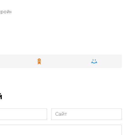
рой»
й
Сайт