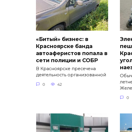
«Битый» бизнес: в
Эле
Красноярске банда
пеш
автоаферистов попала в
Кра
сети полиции и СОБР
уго
нае
В Красноярске пресечена
деятельность организованной
Обыч
летн
0
42
Желе
0