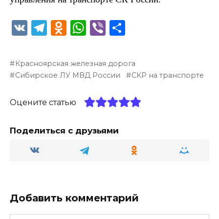
V
T
O
W
Vi
О
K
el
d
h
b
т
e
n
a
er
п
Красноярская железная дорога
g
o
ts
р
Сибирское ЛУ МВД России
СКР на транспорте
ra
kl
A
а
m
a
p
в
Оцените статью
ss
p
и
Поделиться с друзьями
ni
т
ki
ь
Добавить комментарий