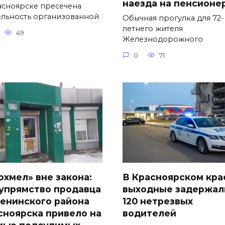
наезда на пенсионе
асноярске пресечена
ельность организованной
Обычная прогулка для 72-
летнего жителя
49
Железнодорожного
0
71
охмел» вне закона:
В Красноярском кра
 упрямство продавца
выходные задержал
Ленинского района
120 нетрезвых
сноярска привело на
водителей
мью подсудимых