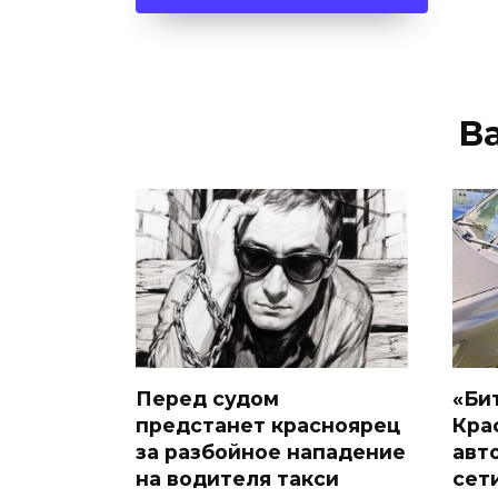
В
Перед судом
«Би
предстанет красноярец
Кра
за разбойное нападение
авт
на водителя такси
сет