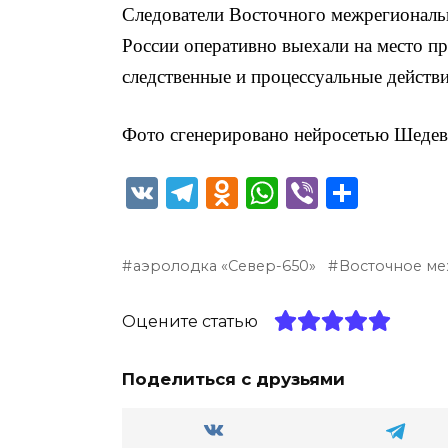
Следователи Восточного межрегиональн
России оперативно выехали на место п
следственные и процессуальные действи
Фото сгенерировано нейросетью Шедев
V
T
O
W
Vi
О
K
el
d
h
b
т
e
n
a
er
п
аэролодка «Север-650»
Восточное ме
g
o
ts
р
ra
kl
A
а
Оцените статью
m
a
p
в
ss
p
и
Поделиться с друзьями
ni
т