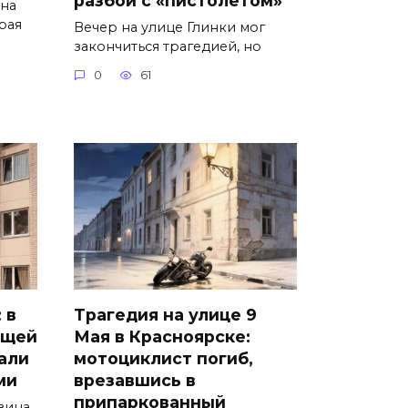
на
рая
Вечер на улице Глинки мог
закончиться трагедией, но
0
61
 в
Трагедия на улице 9
ящей
Мая в Красноярске:
али
мотоциклист погиб,
ми
врезавшись в
припаркованный
зина