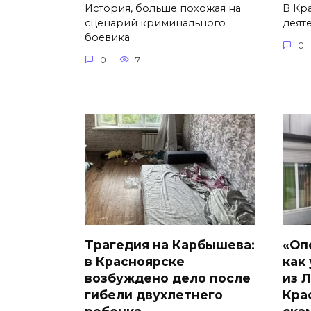
История, больше похожая на
В Кр
сценарий криминального
деят
боевика
0
0
7
Трагедия на Карбышева:
«Оп
в Красноярске
как
возбуждено дело после
из 
гибели двухлетнего
Кра
ребенка
ска