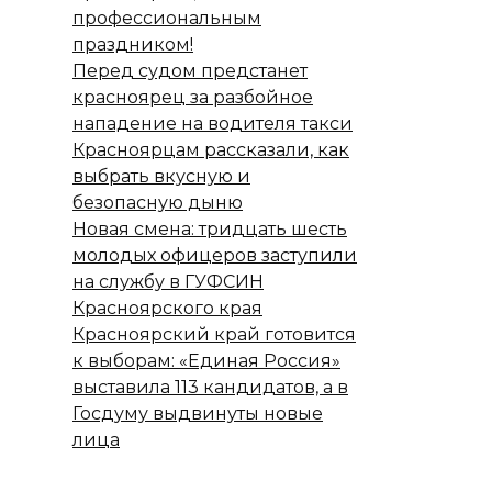
профессиональным
праздником!
Перед судом предстанет
красноярец за разбойное
нападение на водителя такси
Красноярцам рассказали, как
выбрать вкусную и
безопасную дыню
Новая смена: тридцать шесть
молодых офицеров заступили
на службу в ГУФСИН
Красноярского края
Красноярский край готовится
к выборам: «Единая Россия»
выставила 113 кандидатов, а в
Госдуму выдвинуты новые
лица