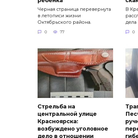
Черная страница перевернута
В Кр
в летописи жизни
расс
Октябрьского района.
дела
0
77
0
Стрельба на
Тра
центральной улице
Пес
Красноярска:
руч
возбуждено уголовное
пер
дело в отношении
гиб