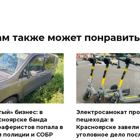
ам также может понравить
тый» бизнес: в
Электросамокат про
сноярске банда
пешехода: в
оаферистов попала в
Красноярске завели
и полиции и СОБР
уголовное дело пос