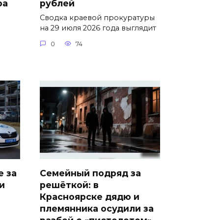
ра
рублей
Сводка краевой прокуратуры
на 29 июля 2026 года выглядит
0
74
е за
Семейный подряд за
и
решёткой: в
Красноярске дядю и
племянника осудили за
разбой с «пистолетом»