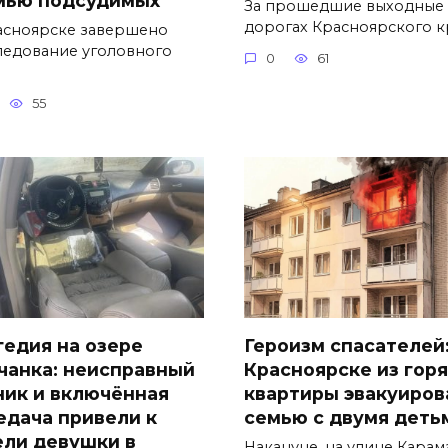
За прошедшие выходные 
дорогах Красноярского к
асноярске завершено
ледование уголовного
0
61
55
гедия на озере
Героизм спасателей:
чанка: неисправный
Красноярске из гор
ник и включённая
квартиры эвакуиров
едача привели к
семью с двумя деть
ели девушки в
Накануне, на улице Карам