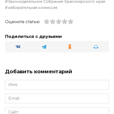
g
o
ts
р
Законодательное Собрание Красноярского края
ra
kl
A
а
избирательная комиссия
m
a
p
в
Оцените статью
ss
p
и
ni
т
Поделиться с друзьями
ki
ь
Добавить комментарий
Имя
Email
Сайт