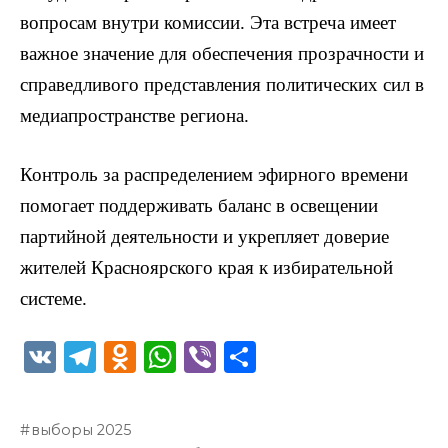
вопросам внутри комиссии. Эта встреча имеет
важное значение для обеспечения прозрачности и
справедливого представления политических сил в
медиапространстве региона.
Контроль за распределением эфирного времени
помогает поддерживать баланс в освещении
партийной деятельности и укрепляет доверие
жителей Красноярского края к избирательной
системе.
V
T
O
W
Vi
О
K
el
d
h
b
т
e
n
a
er
п
выборы 2025