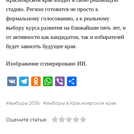
стадию. Регион готовится не просто к
формальному голосованию, а к реальному
выбору курса развития на ближайшие пять лет, и
от активности как кандидатов, так и избирателей
будет зависеть будущее края.
Изображение сгенерировано ИИ.
V
T
O
W
Vi
О
K
el
d
h
b
т
e
n
a
er
п
выборы 2026
выборы в Красноярском крае
g
o
ts
р
ra
kl
A
а
Оцените статью
m
a
p
в