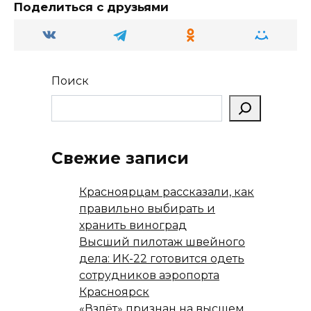
ss
p
и
Поделиться с друзьями
ni
т
ki
ь
Поиск
Свежие записи
Красноярцам рассказали, как
правильно выбирать и
хранить виноград
Высший пилотаж швейного
дела: ИК-22 готовится одеть
сотрудников аэропорта
Красноярск
«Взлёт» признан на высшем