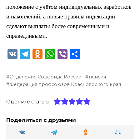
положение с учётом индивидуальных заработков
и накоплений, а новые правила индексации
сделают выплаты более современными и
справедливыми.
V
T
O
W
Vi
О
K
el
d
h
b
т
e
n
a
er
п
Отделение Соцфонда России
пенсия
g
o
ts
р
Федерация профсоюзов Красноярского края
ra
kl
A
а
m
a
p
в
Оцените статью
ss
p
и
Поделиться с друзьями
ni
т
ki
ь