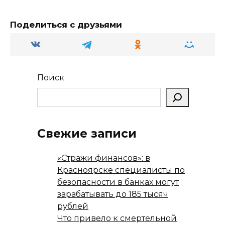
m
a
p
в
ss
p
и
Поделиться с друзьями
ni
т
ki
ь
Поиск
Свежие записи
«Стражи финансов»: в
Красноярске специалисты по
безопасности в банках могут
зарабатывать до 185 тысяч
рублей
Что привело к смертельной