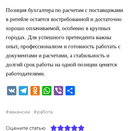
Позиция бухгалтера по расчетам с поставщиками
в ритейле остается востребованной и достаточно
хорошо оплачиваемой, особенно в крупных
городах. Для успешного претендента важны
опыт, профессионализм и готовность работать с
документами и расчетами, а стабильность и
долгий срок работы на одной позиции ценятся
работодателями.
V
T
O
W
Vi
О
K
el
d
h
b
т
e
n
a
er
п
вакансии
работа
g
o
ts
р
ra
kl
A
а
Оцените статью