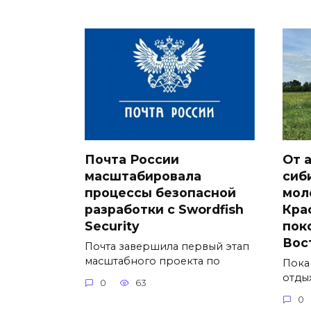
Почта России
От 
масштабировала
сиб
процессы безопасной
мол
разработки с Swordfish
Кра
Security
пок
Вос
Почта завершила первый этап
масштабного проекта по
Пока
отды
0
63
0