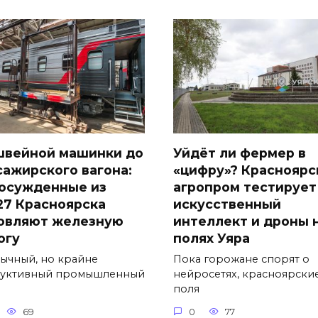
швейной машинки до
Уйдёт ли фермер в
сажирского вагона:
«цифру»? Красноярс
 осужденные из
агропром тестирует
27 Красноярска
искусственный
овляют железную
интеллект и дроны 
огу
полях Уяра
ычный, но крайне
Пока горожане спорят о
уктивный промышленный
нейросетях, красноярски
поля
69
0
77