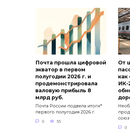
Почта прошла цифровой
От 
экватор в первом
пас
полугодии 2026 г. и
как
продемонстрировала
ИК-
валовую прибыль 8
обн
млрд руб.
дор
Почта России подвела итоги*
Необ
первого полугодия 2026 г.
прод
союз
0
55
0