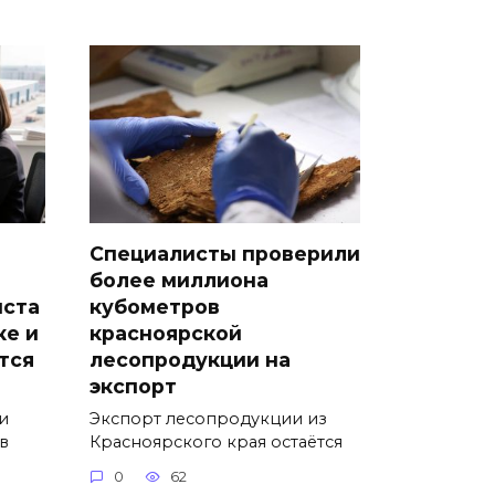
Специалисты проверили
более миллиона
иста
кубометров
ке и
красноярской
тся
лесопродукции на
экспорт
и
Экспорт лесопродукции из
в
Красноярского края остаётся
0
62