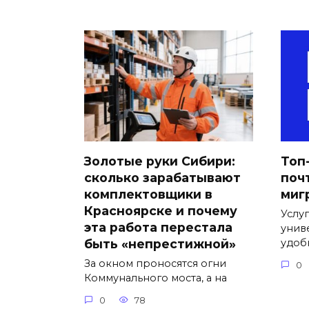
Золотые руки Сибири:
Топ
сколько зарабатывают
поч
комплектовщики в
миг
Красноярске и почему
Услу
эта работа перестала
унив
быть «непрестижной»
удоб
За окном проносятся огни
0
Коммунального моста, а на
0
78