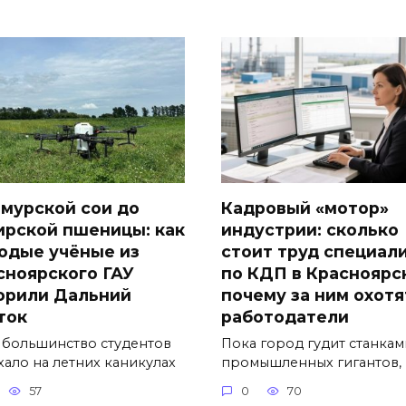
амурской сои до
Кадровый «мотор»
ирской пшеницы: как
индустрии: сколько
одые учёные из
стоит труд специал
сноярского ГАУ
по КДП в Красноярс
орили Дальний
почему за ним охотя
ток
работодатели
 большинство студентов
Пока город гудит станкам
хало на летних каникулах
промышленных гигантов, 
57
0
70