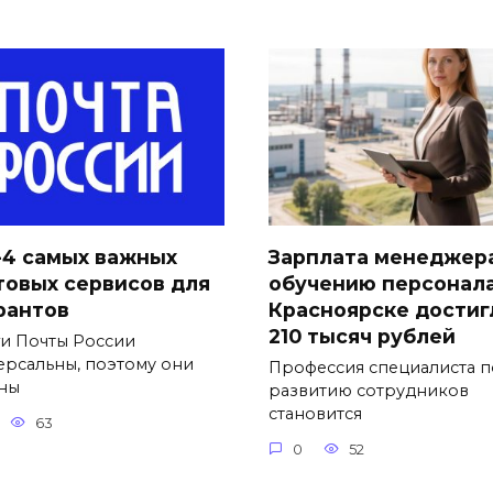
-4 самых важных
Зарплата менеджер
товых сервисов для
обучению персонала
рантов
Красноярске достиг
210 тысяч рублей
ги Почты России
ерсальны, поэтому они
Профессия специалиста п
ны
развитию сотрудников
становится
63
0
52