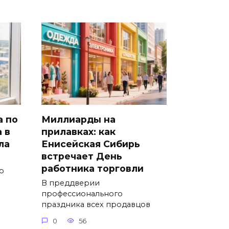
а по
Миллиарды на
 в
прилавках: как
ла
Енисейская Сибирь
встречает День
работника торговли
о
В преддверии
профессионального
праздника всех продавцов
0
56