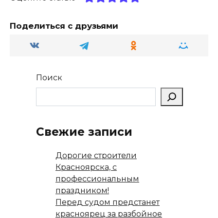
m
a
p
в
ss
p
и
Поделиться с друзьями
ni
т
ki
ь
Поиск
Свежие записи
Дорогие строители
Красноярска, с
профессиональным
праздником!
Перед судом предстанет
красноярец за разбойное