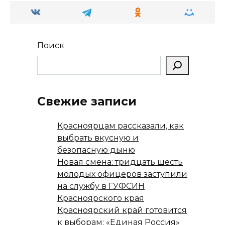
ni
т
ki
ь
Поиск
Свежие записи
Красноярцам рассказали, как
выбрать вкусную и
безопасную дыню
Новая смена: тридцать шесть
молодых офицеров заступили
на службу в ГУФСИН
Красноярского края
Красноярский край готовится
к выборам: «Единая Россия»