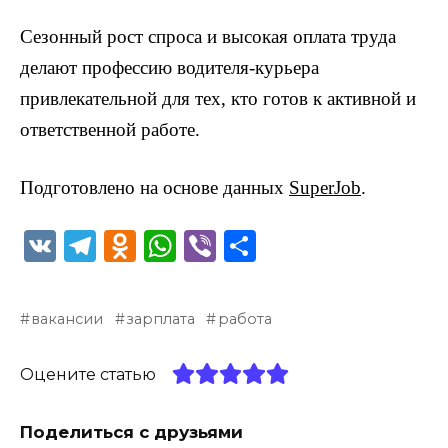
Сезонный рост спроса и высокая оплата труда
делают профессию водителя-курьера
привлекательной для тех, кто готов к активной и
ответственной работе.
Подготовлено на основе данных
SuperJob
.
V
T
O
W
Vi
О
K
el
d
h
b
т
e
n
a
er
п
вакансии
зарплата
работа
g
o
ts
р
ra
kl
A
а
Оцените статью
m
a
p
в
ss
p
и
Поделиться с друзьями