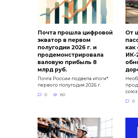
Почта прошла цифровой
От 
экватор в первом
пас
полугодии 2026 г. и
как
продемонстрировала
ИК-
валовую прибыль 8
обн
млрд руб.
дор
Почта России подвела итоги*
Необ
первого полугодия 2026 г.
прод
союз
0
60
0