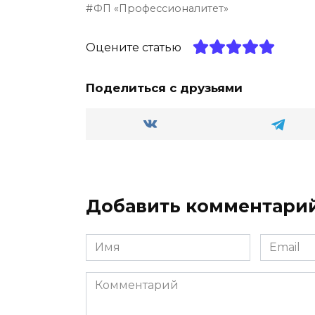
g
o
ts
р
ФП «Профессионалитет»
ra
kl
A
а
m
a
p
в
Оцените статью
ss
p
и
Поделиться с друзьями
ni
т
ki
ь
Добавить комментари
Имя
Email
Комментарий