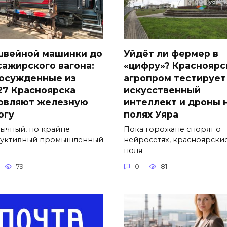
швейной машинки до
Уйдёт ли фермер в
сажирского вагона:
«цифру»? Красноярс
 осужденные из
агропром тестирует
27 Красноярска
искусственный
овляют железную
интеллект и дроны 
огу
полях Уяра
ычный, но крайне
Пока горожане спорят о
уктивный промышленный
нейросетях, красноярски
поля
79
0
81