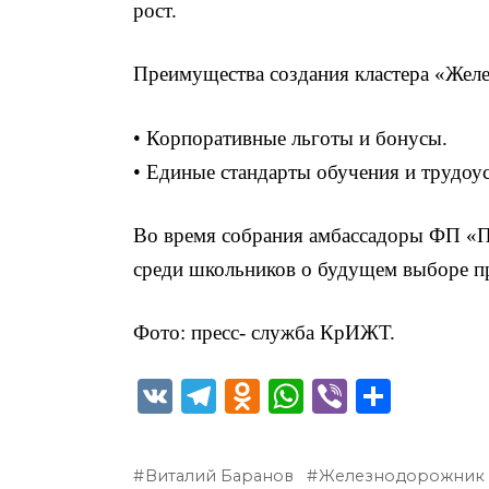
рост.
Преимущества создания кластера «Жел
• Корпоративные льготы и бонусы.
• Единые стандарты обучения и трудоус
Во время собрания амбассадоры ФП «П
среди школьников о будущем выборе п
Фото: пресс- служба КрИЖТ.
V
T
O
W
Vi
О
K
el
d
h
b
т
e
n
a
er
п
Виталий Баранов
Железнодорожник 