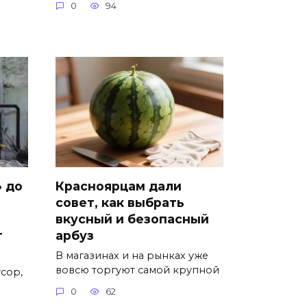
0
94
» до
Красноярцам дали
совет, как выбрать
вкусный и безопасный
т
арбуз
В магазинах и на рынках уже
вовсю торгуют самой крупной
сор,
0
62