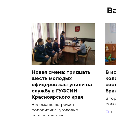
В
Новая смена: тридцать
В и
шесть молодых
кол
офицеров заступили на
сос
службу в ГУФСИН
бра
Красноярского края
В то
моло
Ведомство встречает
пополнение- уголовно-
0
исполнительная