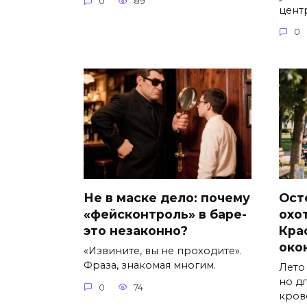
0
89
цент
0
Не в маске дело: почему
Ост
«фейсконтроль» в баре-
охо
это незаконно?
Кра
око
«Извините, вы не проходите».
Фраза, знакомая многим.
Лето
но д
0
74
кров