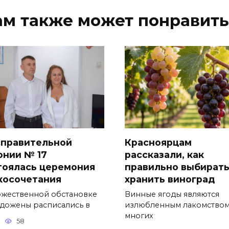
ам также может понравить
справительной
Красноярцам
онии № 17
рассказали, как
тоялась церемония
правильно выбирать
косочетания
хранить виноград
ржественной обстановке
Винные ягоды являются
дожены расписались в
излюбленным лакомство
многих
58