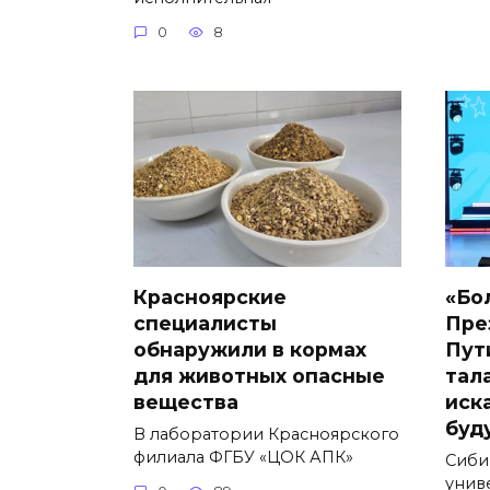
0
8
Красноярские
«Бо
специалисты
Пре
обнаружили в кормах
Пут
для животных опасные
тал
вещества
иск
буд
В лаборатории Красноярского
филиала ФГБУ «ЦОК АПК»
Сиби
унив