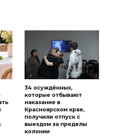
34 осуждённых,
е
которые отбывают
ать
наказание в
и
Красноярском крае,
получили отпуск с
выездом за пределы
т
колонии