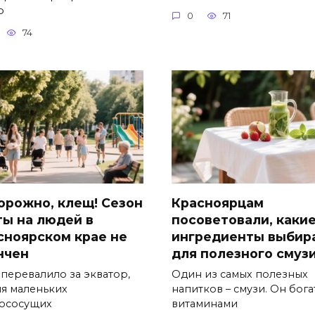
р
0
71
74
орожно, клещ! Сезон
Красноярцам
ты на людей в
посоветовали, каки
сноярском крае не
ингредиенты выбир
нчен
для полезного смуз
 перевалило за экватор,
Один из самых полезных
ля маленьких
напитков – смузи. Он бога
ососущих
витаминами