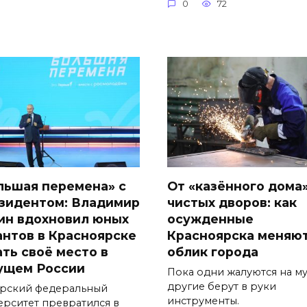
0
72
льшая перемена» с
От «казённого дома
зидентом: Владимир
чистых дворов: как
ин вдохновил юных
осужденные
антов в Красноярске
Красноярска меняю
ать своё место в
облик города
ущем России
Пока одни жалуются на му
другие берут в руки
рский федеральный
инструменты.
ерситет превратился в