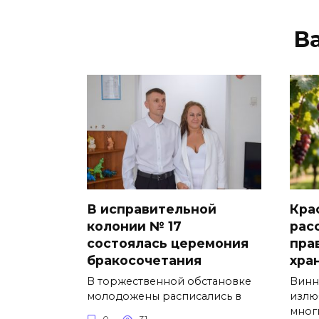
В
В исправительной
Кра
колонии № 17
рас
состоялась церемония
пра
бракосочетания
хра
В торжественной обстановке
Винн
молодожены расписались в
излю
мног