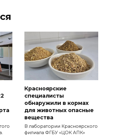
ся
Красноярские
22
специалисты
обнаружили в кормах
рта
для животных опасные
вещества
гого
В лаборатории Красноярского
а.
филиала ФГБУ «ЦОК АПК»