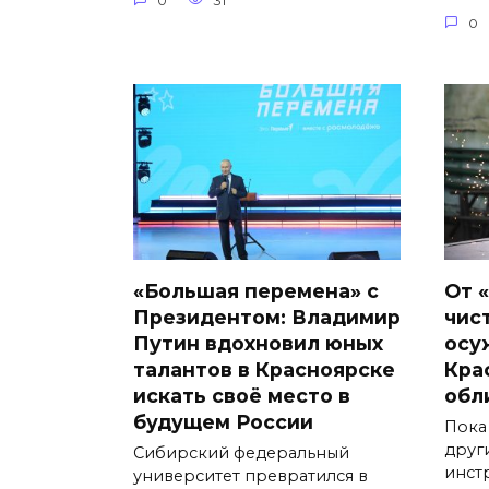
0
31
0
«Большая перемена» с
От 
Президентом: Владимир
чис
Путин вдохновил юных
осу
талантов в Красноярске
Кра
искать своё место в
обл
будущем России
Пока
друг
Сибирский федеральный
инст
университет превратился в