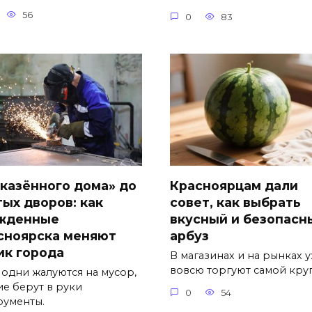
56
0
83
«казённого дома» до
Красноярцам дали
тых дворов: как
совет, как выбрать
жденные
вкусный и безопасн
сноярска меняют
арбуз
ик города
В магазинах и на рынках 
вовсю торгуют самой кру
 одни жалуются на мусор,
ие берут в руки
0
54
рументы.