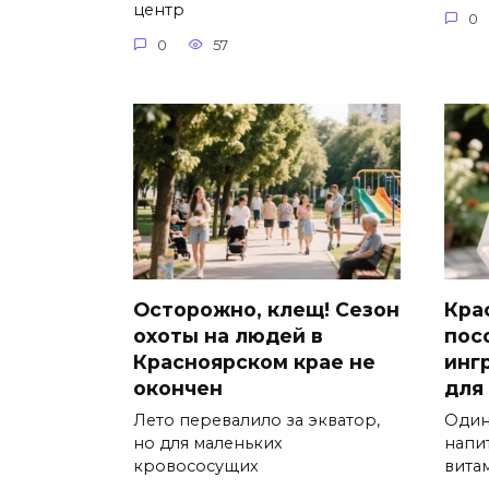
центр
0
0
57
Осторожно, клещ! Сезон
Кра
охоты на людей в
пос
Красноярском крае не
инг
окончен
для
Лето перевалило за экватор,
Один
но для маленьких
напит
кровососущих
вита