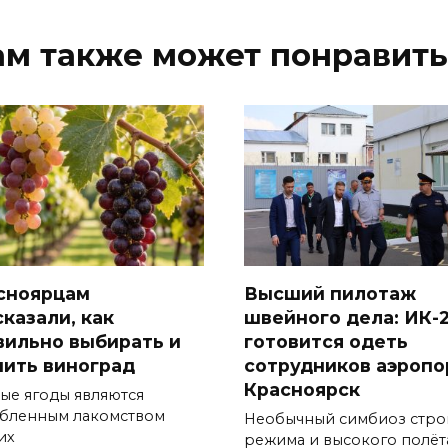
ам также может понравить
сноярцам
Высший пилотаж
сказали, как
швейного дела: ИК-
вильно выбирать и
готовится одеть
нить виноград
сотрудников аэропо
Красноярск
ые ягоды являются
бленным лакомством
Необычный симбиоз стро
их
режима и высокого полёт