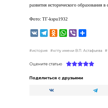
развития исторического образования в 
Фото: ТГ-kspu1932
V
T
O
W
Vi
О
K
el
d
h
b
т
e
n
a
er
п
история
кгпу имени В.П. Астафьева
g
o
ts
р
ra
kl
A
а
Оцените статью
m
a
p
в
ss
p
и
Поделиться с друзьями
ni
т
ki
ь