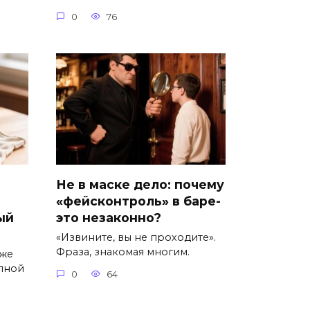
0
76
Не в маске дело: почему
«фейсконтроль» в баре-
ый
это незаконно?
«Извините, вы не проходите».
Фраза, знакомая многим.
уже
пной
0
64