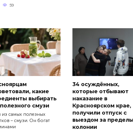
59
сноярцам
34 осуждённых,
оветовали, какие
которые отбывают
редиенты выбирать
наказание в
 полезного смузи
Красноярском крае,
получили отпуск с
 из самых полезных
выездом за предел
ков – смузи. Он богат
колонии
минами