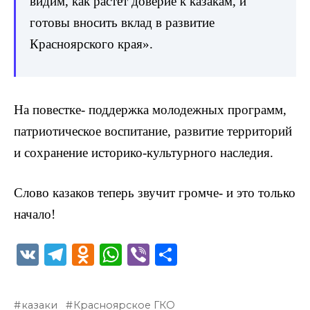
видим, как растет доверие к казакам, и
готовы вносить вклад в развитие
Красноярского края».
На повестке- поддержка молодежных программ,
патриотическое воспитание, развитие территорий
и сохранение историко-культурного наследия.
Слово казаков теперь звучит громче- и это только
начало!
V
T
O
W
Vi
О
K
el
d
h
b
т
e
n
a
er
п
казаки
Красноярское ГКО