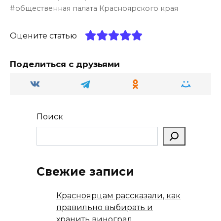
g
o
ts
р
общественная палата Красноярского края
ra
kl
A
а
m
a
p
в
Оцените статью
ss
p
и
Поделиться с друзьями
ni
т
ki
ь
Поиск
Свежие записи
Красноярцам рассказали, как
правильно выбирать и
хранить виноград