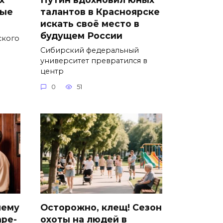
ные
талантов в Красноярске
искать своё место в
будущем России
ского
Сибирский федеральный
университет превратился в
центр
0
51
чему
Осторожно, клещ! Сезон
аре-
охоты на людей в