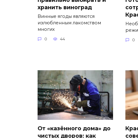
хранить виноград
сот
Кра
Винные ягоды являются
излюбленным лакомством
Необ
многих
режи
0
44
0
От «казённого дома» до
Кра
чистых дворов: как
сов