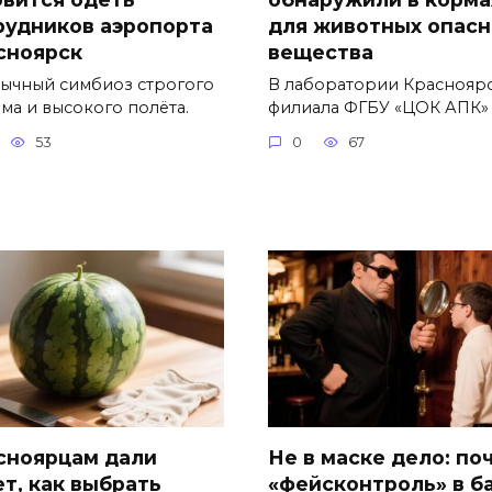
рудников аэропорта
для животных опас
сноярск
вещества
ычный симбиоз строгого
В лаборатории Краснояр
ма и высокого полёта.
филиала ФГБУ «ЦОК АПК»
53
0
67
сноярцам дали
Не в маске дело: по
ет, как выбрать
«фейсконтроль» в б