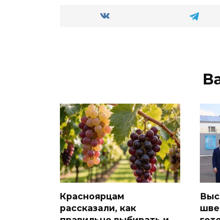
ni
т
ki
ь
В
Красноярцам
Выс
рассказали, как
шве
правильно выбирать и
гот