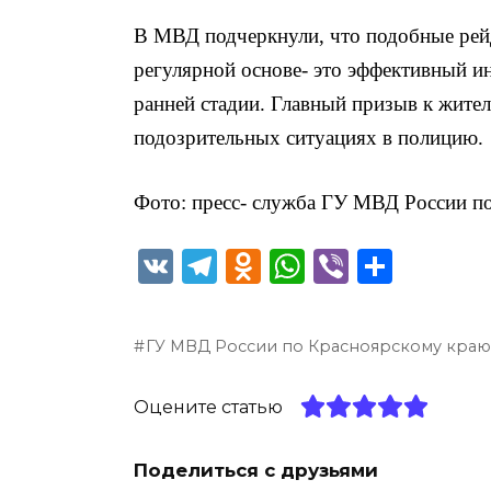
В МВД подчеркнули, что подобные рей
регулярной основе- это эффективный и
ранней стадии. Главный призыв к жите
подозрительных ситуациях в полицию.
Фото: пресс- служба ГУ МВД России п
V
T
O
W
Vi
О
K
el
d
h
b
т
e
n
a
er
п
ГУ МВД России по Красноярскому кра
g
o
ts
р
ra
kl
A
а
Оцените статью
m
a
p
в
ss
p
и
Поделиться с друзьями