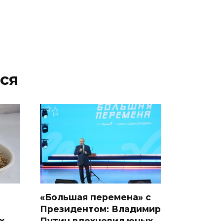
ся
«Большая перемена» с
Президентом: Владимир
х
Путин вдохновил юных