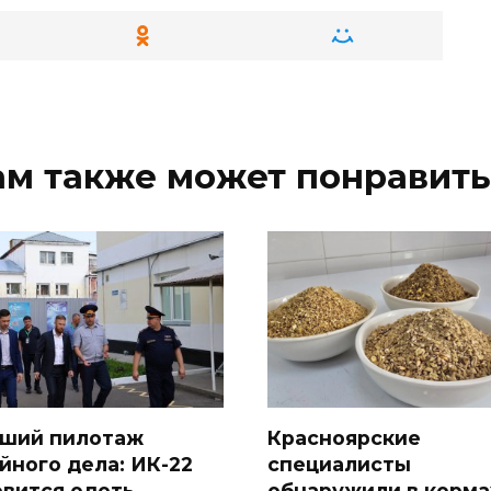
ам также может понравить
ший пилотаж
Красноярские
йного дела: ИК-22
специалисты
овится одеть
обнаружили в корма