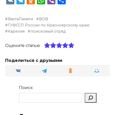
V
T
O
W
Vi
О
K
el
d
h
b
т
e
n
a
er
п
ВахтаПамяти
ВОВ
g
o
ts
р
ГУФССП России по Красноярскому краю
ra
kl
A
а
Карелия
поисковый отряд
m
a
p
в
Оцените статью
ss
p
и
ni
т
Поделиться с друзьями
ki
ь
Поиск