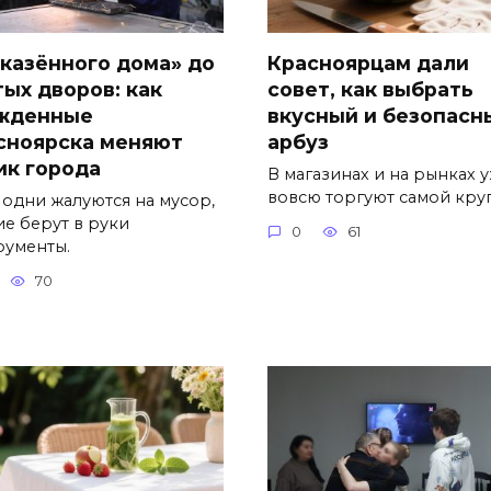
«казённого дома» до
Красноярцам дали
тых дворов: как
совет, как выбрать
жденные
вкусный и безопасн
сноярска меняют
арбуз
ик города
В магазинах и на рынках 
вовсю торгуют самой кру
 одни жалуются на мусор,
ие берут в руки
0
61
рументы.
70