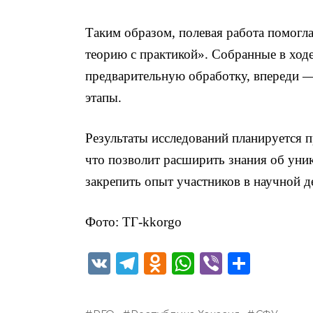
Таким образом, полевая работа помогла
теорию с практикой». Собранные в ход
предварительную обработку, впереди 
этапы.
Результаты исследований планируется п
что позволит расширить знания об ун
закрепить опыт участников в научной д
Фото: ТГ-kkorgo
V
T
O
W
Vi
О
K
el
d
h
b
т
e
n
a
er
п