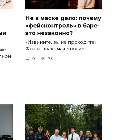
Не в маске дело: почему
«фейсконтроль» в баре-
ый
это незаконно?
«Извините, вы не проходите».
Фраза, знакомая многим.
уже
пной
0
73