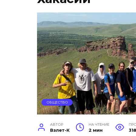
ОБЩЕСТВО
АВТОР
НА ЧТЕНИЕ
ПР
Взлет-К
2 мин
31