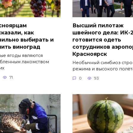
сноярцам
Высший пилотаж
сказали, как
швейного дела: ИК-
вильно выбирать и
готовится одеть
нить виноград
сотрудников аэропо
Красноярск
ые ягоды являются
бленным лакомством
Необычный симбиоз стро
их
режима и высокого полёт
71
0
93