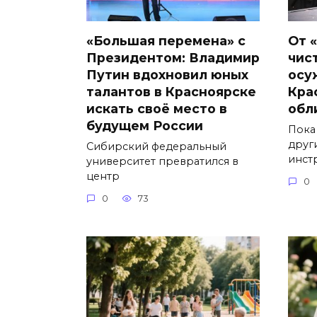
«Большая перемена» с
От 
Президентом: Владимир
чис
Путин вдохновил юных
осу
талантов в Красноярске
Кра
искать своё место в
обл
будущем России
Пока
друг
Сибирский федеральный
инст
университет превратился в
центр
0
0
73