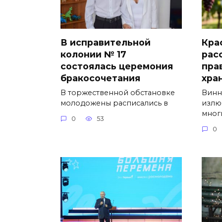
В исправительной
Кра
колонии № 17
рас
состоялась церемония
пра
бракосочетания
хра
В торжественной обстановке
Винн
молодожены расписались в
излю
мног
0
53
0