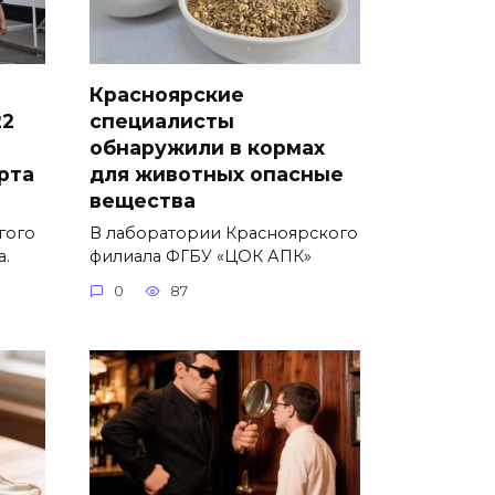
Красноярские
22
специалисты
обнаружили в кормах
рта
для животных опасные
вещества
гого
В лаборатории Красноярского
а.
филиала ФГБУ «ЦОК АПК»
0
87