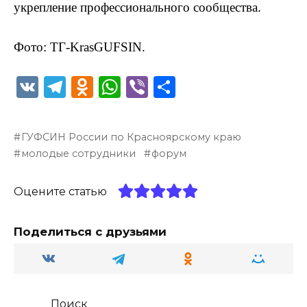
укрепление профессионального сообщества.
Фото: ТГ-KrasGUFSIN.
V
T
O
W
Vi
О
K
el
d
h
b
т
e
n
a
er
п
ГУФСИН России по Красноярскому краю
g
o
ts
р
молодые сотрудники
форум
ra
kl
A
а
m
a
p
в
Оцените статью
ss
p
и
Поделиться с друзьями
ni
т
ki
ь
Поиск