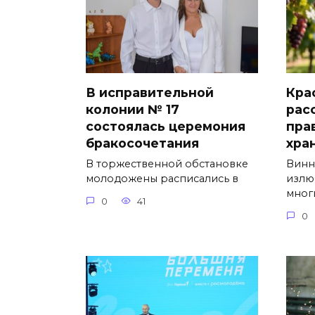
В исправительной
Кра
колонии № 17
рас
состоялась церемония
пра
бракосочетания
хра
В торжественной обстановке
Винн
молодожены расписались в
излю
мног
0
41
0