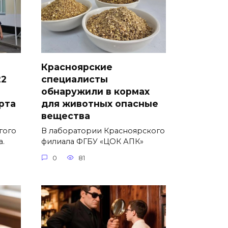
Красноярские
22
специалисты
обнаружили в кормах
рта
для животных опасные
вещества
гого
В лаборатории Красноярского
а.
филиала ФГБУ «ЦОК АПК»
0
81