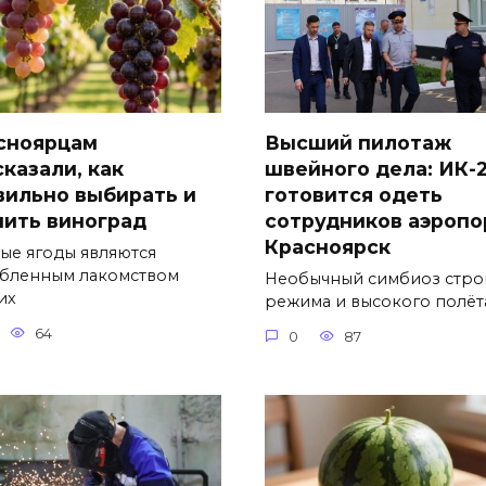
сноярцам
Высший пилотаж
сказали, как
швейного дела: ИК-
вильно выбирать и
готовится одеть
нить виноград
сотрудников аэропо
Красноярск
ые ягоды являются
бленным лакомством
Необычный симбиоз стро
их
режима и высокого полёт
64
0
87