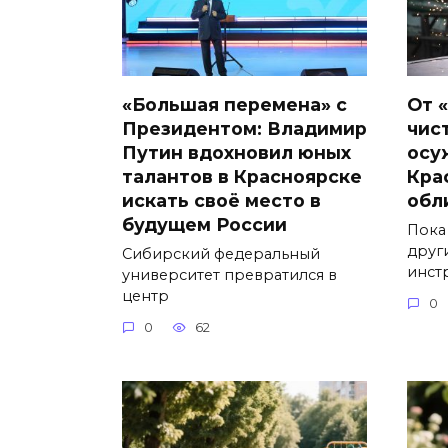
«Большая перемена» с
От 
Президентом: Владимир
чис
Путин вдохновил юных
осу
талантов в Красноярске
Кра
искать своё место в
обл
будущем России
Пока
друг
Сибирский федеральный
инст
университет превратился в
центр
0
0
62