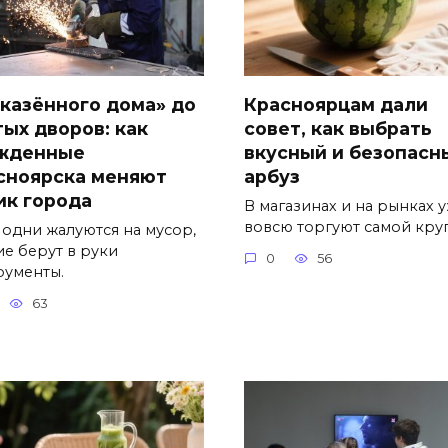
«казённого дома» до
Красноярцам дали
тых дворов: как
совет, как выбрать
жденные
вкусный и безопасн
сноярска меняют
арбуз
ик города
В магазинах и на рынках 
вовсю торгуют самой кру
 одни жалуются на мусор,
ие берут в руки
0
56
рументы.
63