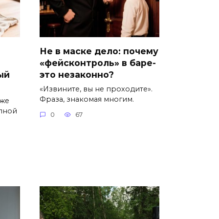
Не в маске дело: почему
«фейсконтроль» в баре-
ый
это незаконно?
«Извините, вы не проходите».
Фраза, знакомая многим.
уже
пной
0
67