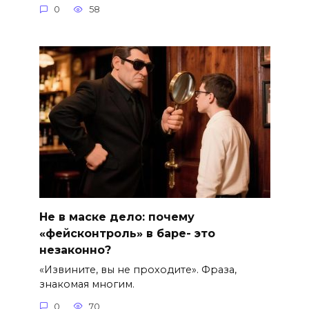
0
58
Не в маске дело: почему
«фейсконтроль» в баре- это
незаконно?
«Извините, вы не проходите». Фраза,
знакомая многим.
0
70