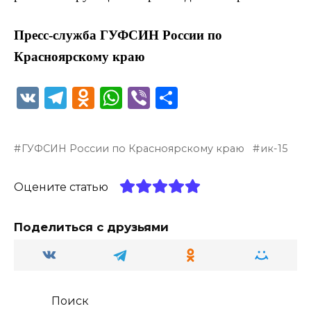
Пресс-служба ГУФСИН России по
Красноярскому краю
V
T
O
W
Vi
О
K
el
d
h
b
т
e
n
a
er
п
ГУФСИН России по Красноярскому краю
ик-15
g
o
ts
р
ra
kl
A
а
Оцените статью
m
a
p
в
ss
p
и
Поделиться с друзьями
ni
т
ki
ь
Поиск