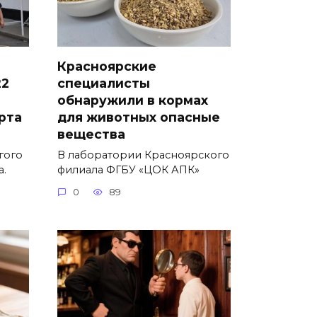
Красноярские
22
специалисты
обнаружили в кормах
рта
для животных опасные
вещества
гого
В лаборатории Красноярского
а.
филиала ФГБУ «ЦОК АПК»
0
89