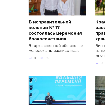
В исправительной
Кра
колонии № 17
рас
состоялась церемония
пра
бракосочетания
хра
В торжественной обстановке
Винн
молодожены расписались в
излю
мног
0
55
0