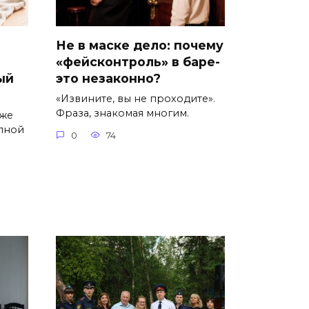
Не в маске дело: почему
«фейсконтроль» в баре-
ый
это незаконно?
«Извините, вы не проходите».
Фраза, знакомая многим.
уже
пной
0
74