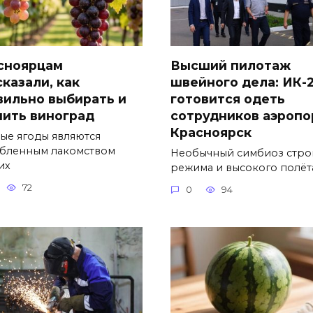
сноярцам
Высший пилотаж
сказали, как
швейного дела: ИК-
вильно выбирать и
готовится одеть
нить виноград
сотрудников аэропо
Красноярск
ые ягоды являются
бленным лакомством
Необычный симбиоз стро
их
режима и высокого полёт
72
0
94