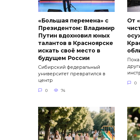
«Большая перемена» с
От 
Президентом: Владимир
чис
Путин вдохновил юных
осу
талантов в Красноярске
Кра
искать своё место в
обл
будущем России
Пока
друг
Сибирский федеральный
инст
университет превратился в
центр
0
0
74