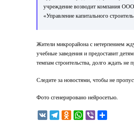
учреждение возводит компания ООО
«Управление капитального строитель
Жители микрорайона с нетерпением жд
учебные заведения и предоставит детям
темпам строительства, долго ждать не п
Следите за новостями, чтобы не пропус
Фото сгенерировано нейросетью.
V
T
O
W
Vi
О
K
el
d
h
b
т