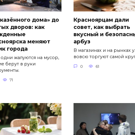
«казённого дома» до
Красноярцам дали
тых дворов: как
совет, как выбрать
жденные
вкусный и безопасн
сноярска меняют
арбуз
ик города
В магазинах и на рынках 
вовсю торгуют самой кру
 одни жалуются на мусор,
ие берут в руки
0
61
рументы.
71