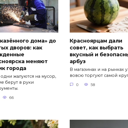
«казённого дома» до
Красноярцам дали
тых дворов: как
совет, как выбрать
жденные
вкусный и безопасн
сноярска меняют
арбуз
ик города
В магазинах и на рынках 
вовсю торгуют самой кру
 одни жалуются на мусор,
ие берут в руки
0
58
рументы.
66