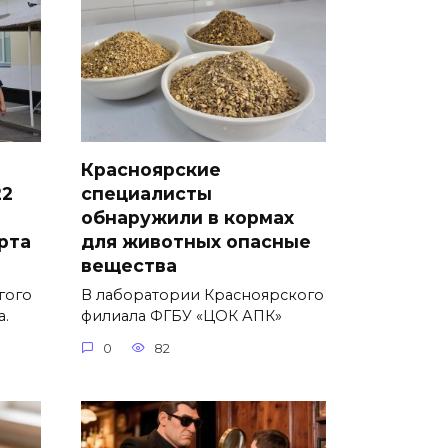
Красноярские
22
специалисты
обнаружили в кормах
рта
для животных опасные
вещества
гого
В лаборатории Красноярского
а.
филиала ФГБУ «ЦОК АПК»
0
82