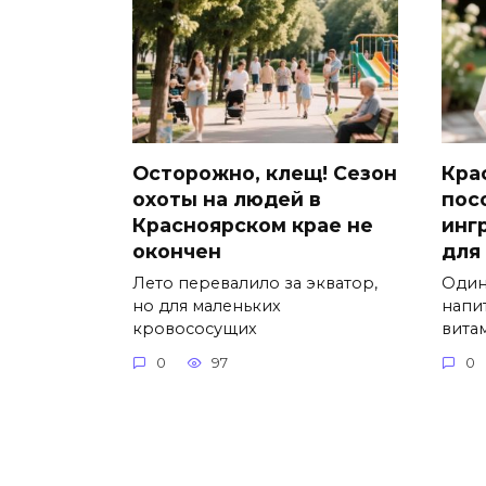
Осторожно, клещ! Сезон
Кра
охоты на людей в
пос
Красноярском крае не
инг
окончен
для
Лето перевалило за экватор,
Один
но для маленьких
напит
кровососущих
вита
0
97
0