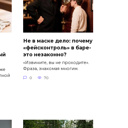
Не в маске дело: почему
«фейсконтроль» в баре-
ый
это незаконно?
«Извините, вы не проходите».
Фраза, знакомая многим.
уже
пной
0
70