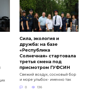
Сила, экология и
дружба: на базе
«Республика
Солнечная» стартовала
третья смена под
ы
присмотром ГУФСИН
Свежий воздух, сосновый бор
и море улыбок- именно так
щих
0
136