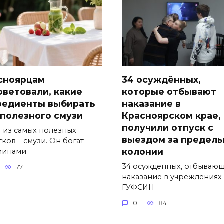
сноярцам
34 осуждённых,
оветовали, какие
которые отбывают
редиенты выбирать
наказание в
 полезного смузи
Красноярском крае,
получили отпуск с
 из самых полезных
выездом за предел
ков – смузи. Он богат
колонии
минами
34 осужденных, отбываю
77
наказание в учреждениях
ГУФСИН
0
84