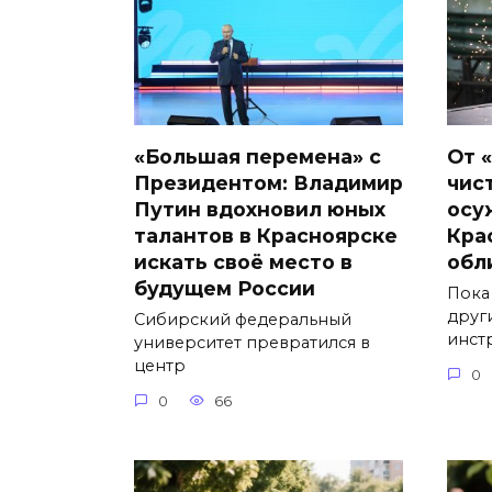
«Большая перемена» с
От 
Президентом: Владимир
чис
Путин вдохновил юных
осу
талантов в Красноярске
Кра
искать своё место в
обл
будущем России
Пока
друг
Сибирский федеральный
инст
университет превратился в
центр
0
0
66