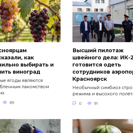
сноярцам
Высший пилотаж
сказали, как
швейного дела: ИК-
вильно выбирать и
готовится одеть
нить виноград
сотрудников аэропо
Красноярск
ые ягоды являются
бленным лакомством
Необычный симбиоз стро
их
режима и высокого полёт
69
0
91