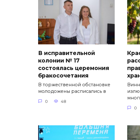
В исправительной
Кра
колонии № 17
рас
состоялась церемония
пра
бракосочетания
хра
В торжественной обстановке
Винн
молодожены расписались в
излю
мног
0
48
0