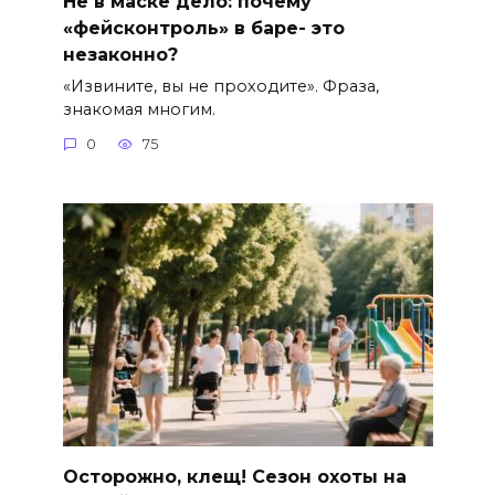
Не в маске дело: почему
«фейсконтроль» в баре- это
незаконно?
«Извините, вы не проходите». Фраза,
знакомая многим.
0
75
Осторожно, клещ! Сезон охоты на