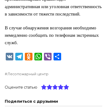
административная или уголовная ответственность
в зависимости от тяжести последствий.
В случае обнаружения возгорания необходимо
немедленно сообщить по телефонам экстренных
служб.
V
T
O
W
Vi
О
K
el
d
h
b
т
e
n
a
er
п
Лесопожарный центр
g
o
ts
р
ra
kl
A
а
Оцените статью
m
a
p
в
ss
p
и
Поделиться с друзьями