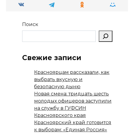
ni
т
ki
ь
Поиск
Свежие записи
Красноярцам рассказали, как
выбрать вкусную и
безопасную дыню
Новая смена: тридцать шесть
молодых офицеров заступили
на службу в ГУФСИН
Красноярского края
Красноярский край готовится
к выборам: «Единая Россия»