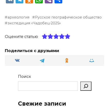
K
el
d
h
b
т
e
n
a
er
п
археология
Русское географическое общество
g
o
ts
р
экспедиция «Чадобец-2025»
ra
kl
A
а
m
a
p
в
Оцените статью
ss
p
и
Поделиться с друзьями
ni
т
ki
ь
Поиск
Свежие записи