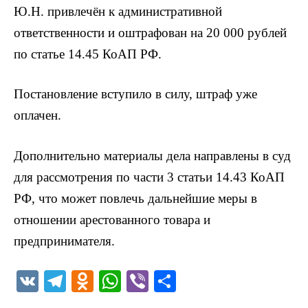
Ю.Н. привлечён к административной
ответственности и оштрафован на 20 000 рублей
по статье 14.45 КоАП РФ.
Постановление вступило в силу, штраф уже
оплачен.
Дополнительно материалы дела направлены в суд
для рассмотрения по части 3 статьи 14.43 КоАП
РФ, что может повлечь дальнейшие меры в
отношении арестованного товара и
предпринимателя.
V
T
O
W
Vi
О
K
el
d
h
b
т