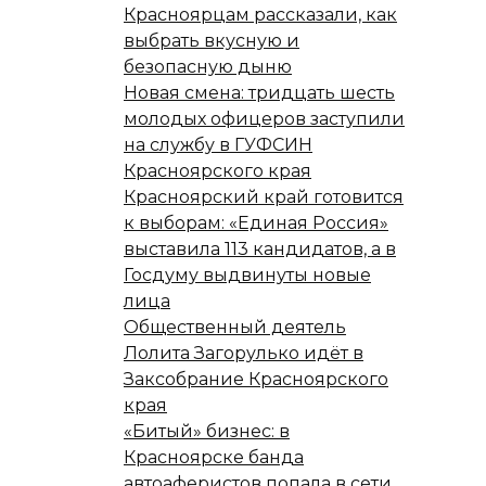
Красноярцам рассказали, как
выбрать вкусную и
безопасную дыню
Новая смена: тридцать шесть
молодых офицеров заступили
на службу в ГУФСИН
Красноярского края
Красноярский край готовится
к выборам: «Единая Россия»
выставила 113 кандидатов, а в
Госдуму выдвинуты новые
лица
Общественный деятель
Лолита Загорулько идёт в
Заксобрание Красноярского
края
«Битый» бизнес: в
Красноярске банда
автоаферистов попала в сети