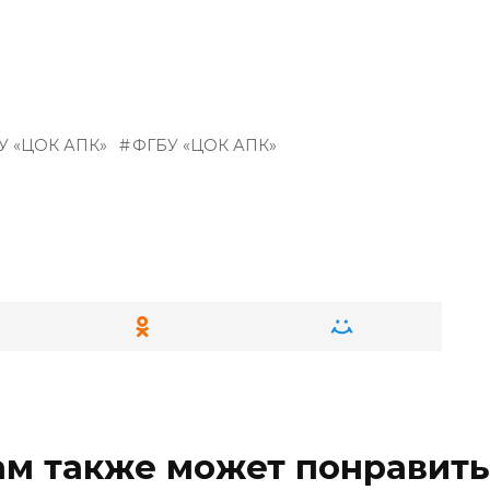
У «ЦОК АПК»
ФГБУ «ЦОК АПК»
ам также может понравить