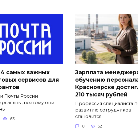
-4 самых важных
Зарплата менеджер
товых сервисов для
обучению персонала
рантов
Красноярске достиг
210 тысяч рублей
ги Почты России
ерсальны, поэтому они
Профессия специалиста п
ны
развитию сотрудников
становится
63
0
52