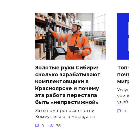
Золотые руки Сибири:
Топ
сколько зарабатывают
поч
комплектовщики в
миг
Красноярске и почему
Услу
эта работа перестала
унив
быть «непрестижной»
удоб
За окном проносятся огни
0
Коммунального моста, а на
0
78