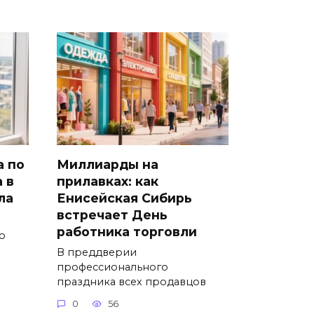
а по
Миллиарды на
 в
прилавках: как
ла
Енисейская Сибирь
встречает День
работника торговли
о
В преддверии
профессионального
праздника всех продавцов
0
56