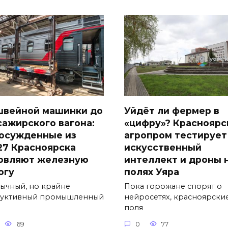
швейной машинки до
Уйдёт ли фермер в
сажирского вагона:
«цифру»? Красноярс
 осужденные из
агропром тестирует
27 Красноярска
искусственный
овляют железную
интеллект и дроны 
огу
полях Уяра
ычный, но крайне
Пока горожане спорят о
уктивный промышленный
нейросетях, красноярски
поля
69
0
77