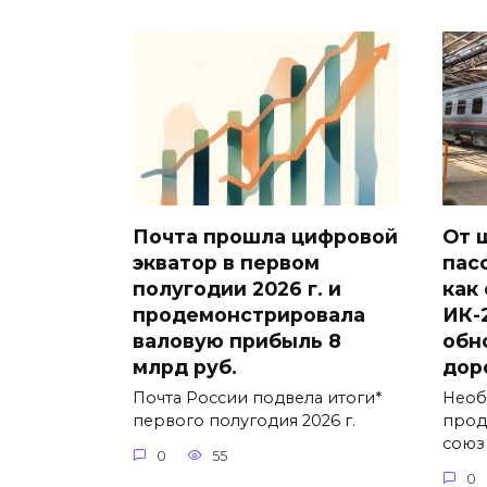
Почта прошла цифровой
От 
экватор в первом
пас
полугодии 2026 г. и
как
продемонстрировала
ИК-
валовую прибыль 8
обн
млрд руб.
дор
Почта России подвела итоги*
Необ
первого полугодия 2026 г.
прод
союз
0
55
0