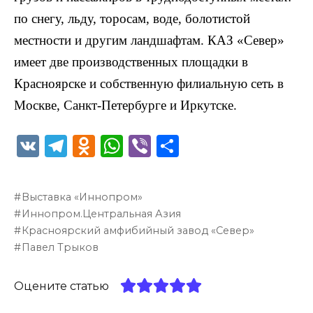
по снегу, льду, торосам, воде, болотистой
местности и другим ландшафтам. КАЗ «Север»
имеет две производственных площадки в
Красноярске и собственную филиальную сеть в
Москве, Санкт-Петербурге и Иркутске.
V
T
O
W
Vi
О
K
el
d
h
b
т
e
n
a
er
п
Выставка «Иннопром»
g
o
ts
р
Иннопром.Центральная Азия
ra
kl
A
а
Красноярский амфибийный завод «Север»
Павел Трыков
m
a
p
в
ss
p
и
Оцените статью
ni
т