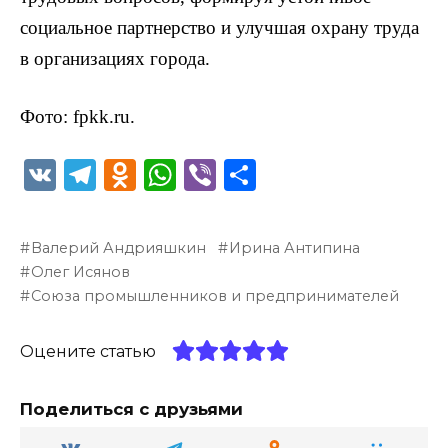
социальное партнерство и улучшая охрану труда
в организациях города.
Фото: fpkk.ru.
V
T
O
W
Vi
О
K
el
d
h
b
т
e
n
a
er
п
Валерий Андрияшкин
Ирина Антипина
g
o
ts
р
Олег Исянов
ra
kl
A
а
Союза промышленников и предпринимателей
m
a
p
в
Оцените статью
ss
p
и
ni
т
Поделиться с друзьями
ki
ь